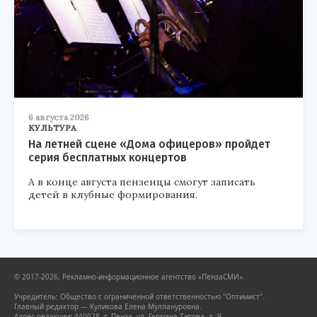
6 августа 2026
КУЛЬТУРА
На летней сцене «Дома офицеров» пройдет
серия бесплатных концертов
А в конце августа пензенцы смогут записать
детей в клубные формирования.
© 2017-2026, Рекламно-информационное агентство «ПензаСМИ».
Учредитель: Общество с ограниченной ответственностью "Оптимист".
Главный редактор — Куликова Елена Муллануровна.
Адрес редакции: 440028, г. Пенза, ул. Германа Титова, д. 9.