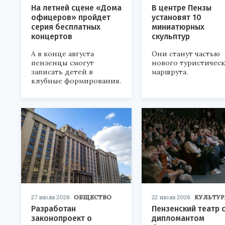
На летней сцене «Дома
В центре Пензы
офицеров» пройдет
установят 10
серия бесплатных
миниатюрных
концертов
скульптур
А в конце августа
Они станут частью
пензенцы смогут
нового туристичес
записать детей в
маршрута.
клубные формирования.
27 июля 2026
ОБЩЕСТВО
22 июля 2026
КУЛЬТУР
Разработан
Пензенский театр 
законопроект о
дипломантом