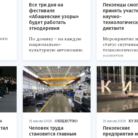
Все три дня на
Пензенцы смог
фестивале
принять участ
«Абашевские узоры»
научно-
будет работать
технологичес
этнодеревня
диктанте
кого
По домику – на каждую
Мероприятие и
национально-
статус спутник
культурную автономию.
технологическ
развития
«Технопром-202
А
21 июля 2026
ОБЩЕСТВО
21 июля 2026
КУЛ
стал
Человек труда
Пензенские
становится главным
предприятия м