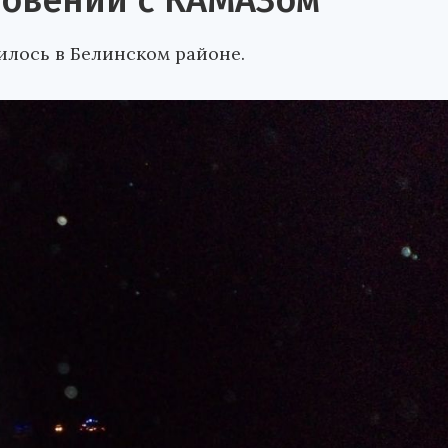
новении с КАМАЗом
лось в Белинском районе.