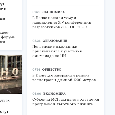
ут
ие в
09:29
ЭКОНОМИКА
В Пензе назвали тему и
ком
направления XIV конференции
разработчиков «СЕКОН-2026»
меет
а форума
08:36
ОБРАЗОВАНИЕ
ого
Пензенские школьники
6».
приглашаются к участию в
олимпиаде по ИИ
07:24
ОБЩЕСТВО
В Кузнецке завершили ремонт
теплотрассы длиной 1200 метров
06:00
ЭКОНОМИКА
Субъекты МСП активно пользуются
ЬТУРА
программой льготного лизинга
огут