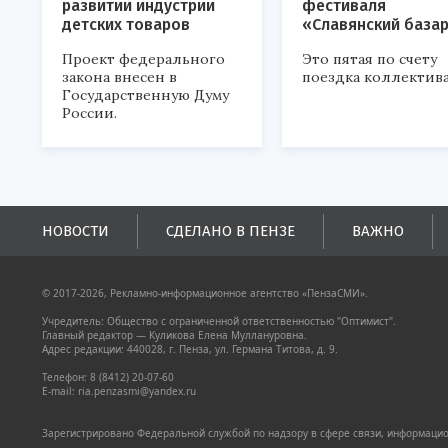
развитии индустрии
фестиваля
детских товаров
«Славянский база
Проект федерального
Это пятая по счету
закона внесен в
поездка коллектива
Государственную Думу
России.
НОВОСТИ
СДЕЛАНО В ПЕНЗЕ
ВАЖНО
© 2017-2026, Рекламно-информационное агентство «ПензаСМИ».
Учредитель: Общество с ограниченной ответственностью "Оптимист".
Главный редактор — Куликова Елена Муллануровна.
Адрес редакции: 440028, г. Пенза, ул. Германа Титова, д. 9.
Телефон: 8 (8412) 20-07-60
E-mail: ria.penzasmi@yandex.ru
Зарегистрировано Федеральной службой по надзору в сфере связи, информацион