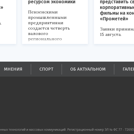
ресурсом экономики
представить с
р»
корпоративны
Пензенскими
фильмы на ко
промышленными
«Прометей»
предприятиями
.
создается четверть
Заявки приним
валового
15 августа.
регионального
продукта и
обеспечивается до
половины налоговых
поступлений в
бюджеты всех уровней.
МНЕНИЯ
СПОРТ
ОБ АКТУАЛЬНОМ
ГАЛЕ
ных технологий и массовых коммуникаций. Регистрационный номер ЭЛ № ФС 77 - 72693 