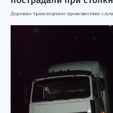
пострадали при столк
Дорожно-транспортное происшествие случи