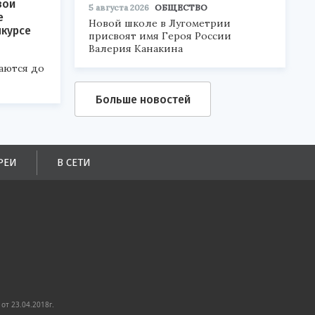
вои
5 августа 2026
ОБЩЕСТВО
е
Новой школе в Лугометрии
нкурсе
присвоят имя Героя России
Валерия Канакина
аются до
Больше новостей
РЕИ
В СЕТИ
от 23.04.2018г.