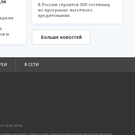
для
В России строится 300 гостиниц
по программе льготного
кредитования
радили
й
ов и
Больше новостей
РЕИ
В СЕТИ
от 23.04.2018г.
имствован материал. Гиперссылка должна размещаться непосредственно в