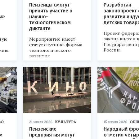
Пензенцы смогут
Разработан
принять участие в
законопроект 
ы»
научно-
развитии инду
технологическом
детских товар
диктанте
Проект федера
закона внесен 
дую
Мероприятие имеет
Государственн
статус спутника форума
России.
мию.
технологического
развития
«Технопром-2026».
ВО
21 июля 2026
КУЛЬТУРА
15 июля 2026
ОБЩ
Пензенские
Народный фро
м
предприятия могут
отметил четыр