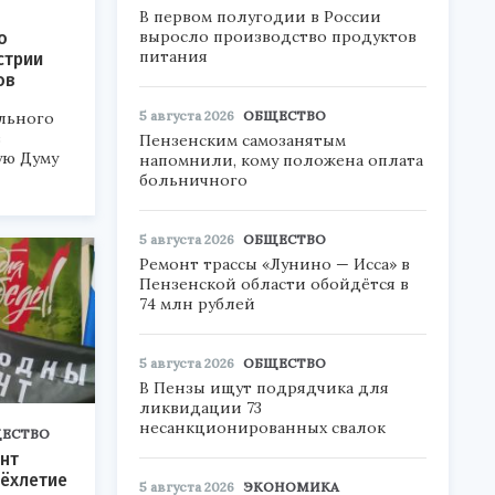
В первом полугодии в России
выросло производство продуктов
о
питания
стрии
ов
5 августа 2026
ОБЩЕСТВО
льного
в
Пензенским самозанятым
ую Думу
напомнили, кому положена оплата
больничного
5 августа 2026
ОБЩЕСТВО
Ремонт трассы «Лунино — Исса» в
Пензенской области обойдётся в
74 млн рублей
5 августа 2026
ОБЩЕСТВО
В Пензы ищут подрядчика для
ликвидации 73
несанкционированных свалок
ЕСТВО
нт
ёхлетие
5 августа 2026
ЭКОНОМИКА