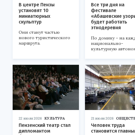
В центре Пензы
Все три дня на
установят 10
фестивале
миниатюрных
«Абашевские узор
скульптур
будет работать
этнодеревня
Они станут частью
нового туристического
По домику – на каж
маршрута.
национально-
культурную автоно
22 июля 2026
КУЛЬТУРА
21 июля 2026
ОБЩЕСТ
Пензенский театр стал
Человек труда
дипломантом
становится главны