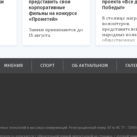
ки
представить свои
проекта «Всё 
корпоративные
Победы!»
фильмы на конкурсе
В столице наг
«Прометей»
волонтеров,
представителе
Заявки принимаются до
народных полк
15 августа.
общественных
объединений.
ых
МНЕНИЯ
СПОРТ
ОБ АКТУАЛЬНОМ
ГАЛЕ
ей.
ных технологий и массовых коммуникаций. Регистрационный номер ЭЛ № ФС 77 - 72693 
zasmi.ru допускается с обязательной прямой гиперссылкой на страницу, с которой за