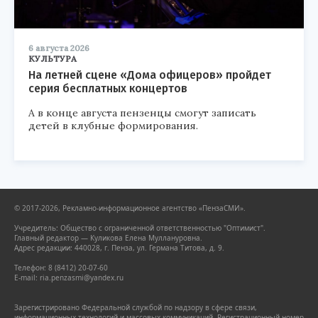
6 августа 2026
КУЛЬТУРА
На летней сцене «Дома офицеров» пройдет
серия бесплатных концертов
А в конце августа пензенцы смогут записать
детей в клубные формирования.
© 2017-2026, Рекламно-информационное агентство «ПензаСМИ».
Учредитель: Общество с ограниченной ответственностью "Оптимист".
Главный редактор — Куликова Елена Муллануровна.
Адрес редакции: 440028, г. Пенза, ул. Германа Титова, д. 9.
Телефон: 8 (8412) 20-07-60
E-mail: ria.penzasmi@yandex.ru
Зарегистрировано Федеральной службой по надзору в сфере связи,
информационных технологий и массовых коммуникаций. Регистрационный номер