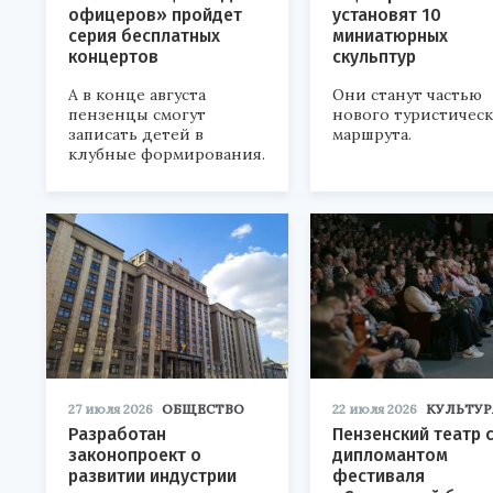
офицеров» пройдет
установят 10
серия бесплатных
миниатюрных
концертов
скульптур
А в конце августа
Они станут частью
пензенцы смогут
нового туристичес
записать детей в
маршрута.
клубные формирования.
27 июля 2026
ОБЩЕСТВО
22 июля 2026
КУЛЬТУР
Разработан
Пензенский театр 
законопроект о
дипломантом
развитии индустрии
фестиваля