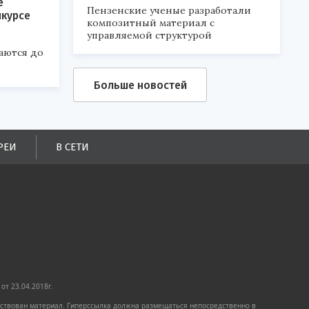
е
Пензенские ученые разработали
нкурсе
композитный материал с
управляемой структурой
аются до
Больше новостей
РЕИ
В СЕТИ
от 23.04.2018г.
имствован материал. Гиперссылка должна размещаться непосредственно в