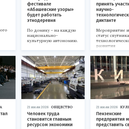
фестивале
принять участ
«Абашевские узоры»
научно-
будет работать
технологичес
этнодеревня
диктанте
кого
По домику – на каждую
Мероприятие и
национально-
статус спутник
культурную автономию.
технологическ
развития
«Технопром-202
А
21 июля 2026
ОБЩЕСТВО
21 июля 2026
КУЛ
стал
Человек труда
Пензенские
становится главным
предприятия м
ресурсом экономики
представить с