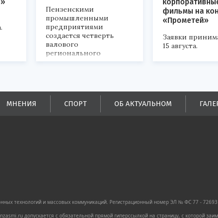
р»
корпоративны
Пензенскими
фильмы на ко
промышленными
«Прометей»
предприятиями
.
создается четверть
Заявки приним
валового
15 августа.
регионального
продукта и
обеспечивается до
половины налоговых
поступлений в
бюджеты всех уровней.
МНЕНИЯ
СПОРТ
ОБ АКТУАЛЬНОМ
ГАЛЕ
ных технологий и массовых коммуникаций. Регистрационный номер ЭЛ № ФС 77 - 72693 
zasmi.ru допускается с обязательной прямой гиперссылкой на страницу, с которой за