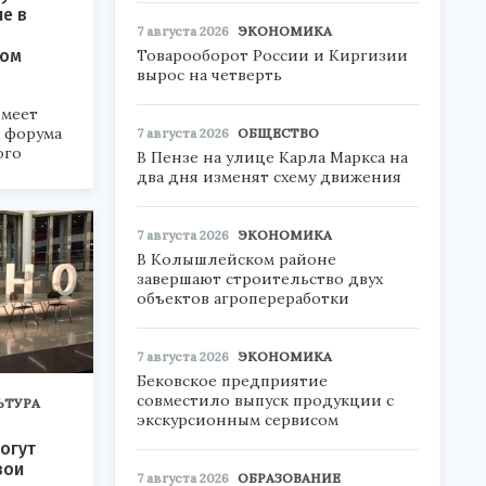
ие в
7 августа 2026
ЭКОНОМИКА
ком
Товарооборот России и Киргизии
вырос на четверть
меет
а форума
7 августа 2026
ОБЩЕСТВО
ого
В Пензе на улице Карла Маркса на
два дня изменят схему движения
6».
7 августа 2026
ЭКОНОМИКА
В Колышлейском районе
завершают строительство двух
объектов агропереработки
7 августа 2026
ЭКОНОМИКА
Бековское предприятие
совместило выпуск продукции с
ЬТУРА
экскурсионным сервисом
огут
вои
7 августа 2026
ОБРАЗОВАНИЕ