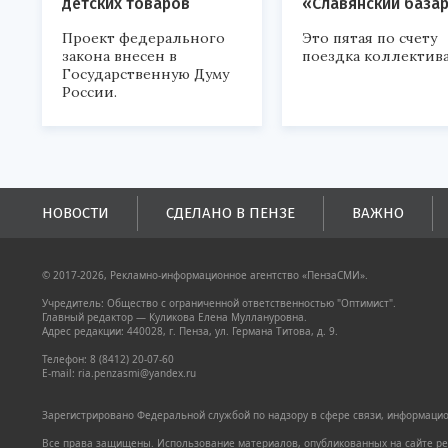
детских товаров
«Славянский база
Проект федерального
Это пятая по счету
закона внесен в
поездка коллектива
Государственную Думу
России.
НОВОСТИ
СДЕЛАНО В ПЕНЗЕ
ВАЖНО
© 2017-2026, Рекламно-информационное агентство «ПензаСМИ».
Учредитель: Общество с ограниченной ответственностью "Оптимист".
Главный редактор — Куликова Елена Муллануровна.
Адрес редакции: 440028, г. Пенза, ул. Германа Титова, д. 9.
Телефон: 8 (8412) 20-07-60
E-mail: ria.penzasmi@yandex.ru
Зарегистрировано Федеральной службой по надзору в сфере связи, информацион
Все права защищены. Использование материалов, опубликованных на сайте pen