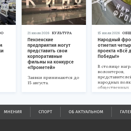
ВО
21 июля 2026
КУЛЬТУРА
15 июля 2026
ОБЩ
Пензенские
Народный фро
м
предприятия могут
отметил четыр
ки
представить свои
проекта «Всё 
корпоративные
Победы!»
фильмы на конкурсе
В столице наг
«Прометей»
волонтеров,
представителе
Заявки принимаются до
народных полк
15 августа.
общественных
объединений.
ых
МНЕНИЯ
СПОРТ
ОБ АКТУАЛЬНОМ
ГАЛЕ
ей.