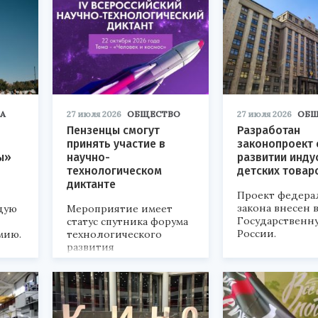
А
27 июля 2026
ОБЩЕСТВО
27 июля 2026
ОБЩ
Пензенцы смогут
Разработан
принять участие в
законопроект 
ы»
научно-
развитии инду
технологическом
детских товар
диктанте
Проект федера
закона внесен 
дую
Мероприятие имеет
Государственн
статус спутника форума
России.
мию.
технологического
развития
«Технопром-2026».