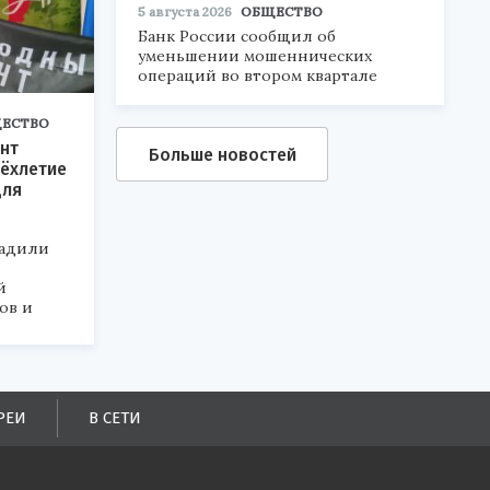
5 августа 2026
ОБЩЕСТВО
Банк России сообщил об
уменьшении мошеннических
операций во втором квартале
ЕСТВО
нт
Больше новостей
ёхлетие
для
радили
й
ов и
РЕИ
В СЕТИ