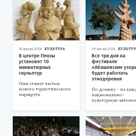
31 июля 2026
КУЛЬТУРА
29 июля 2026
КУЛЬТУР
В центре Пензы
Все три дня на
установят 10
фестивале
миниатюрных
«Абашевские узор
скульптур
будет работать
этнодеревня
Они станут частью
нового туристического
По домику – на каж
маршрута.
национально-
культурную автоно