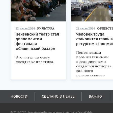
22 июля 2026
КУЛЬТУРА
21 июля 2026
ОБЩЕСТ
Пензенский театр стал
Человек труда
дипломантом
становится главны
фестиваля
ресурсом экономи
«Славянский базар»
Пензенскими
промышленными
Это пятая по счету
предприятиями
поездка коллектива.
создается четверть
валового
регионального
продукта и
обеспечивается до
половины налогов
поступлений в
НОВОСТИ
СДЕЛАНО В ПЕНЗЕ
ВАЖНО
бюджеты всех уровн
© 2017-2026, Рекламно-информационное агентство «ПензаСМИ».