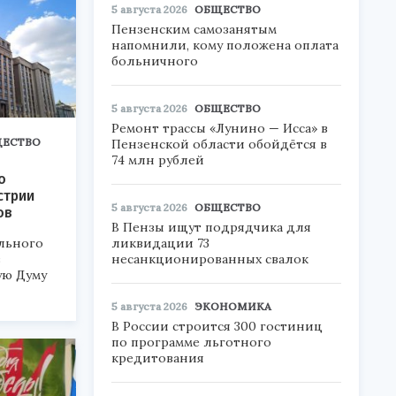
5 августа 2026
ОБЩЕСТВО
Пензенским самозанятым
напомнили, кому положена оплата
больничного
5 августа 2026
ОБЩЕСТВО
Ремонт трассы «Лунино — Исса» в
ЕСТВО
Пензенской области обойдётся в
74 млн рублей
о
стрии
5 августа 2026
ОБЩЕСТВО
ов
В Пензы ищут подрядчика для
льного
ликвидации 73
в
несанкционированных свалок
ую Думу
5 августа 2026
ЭКОНОМИКА
В России строится 300 гостиниц
по программе льготного
кредитования