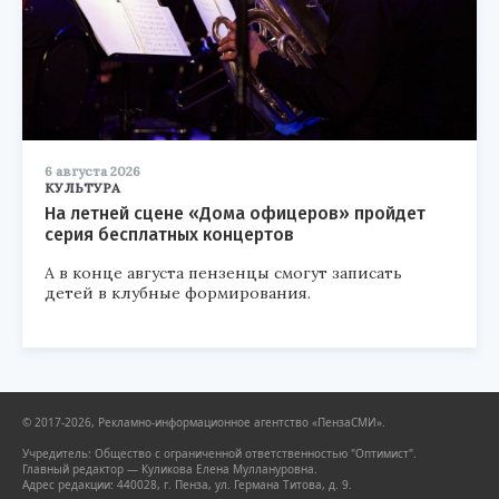
6 августа 2026
КУЛЬТУРА
На летней сцене «Дома офицеров» пройдет
серия бесплатных концертов
А в конце августа пензенцы смогут записать
детей в клубные формирования.
© 2017-2026, Рекламно-информационное агентство «ПензаСМИ».
Учредитель: Общество с ограниченной ответственностью "Оптимист".
Главный редактор — Куликова Елена Муллануровна.
Адрес редакции: 440028, г. Пенза, ул. Германа Титова, д. 9.