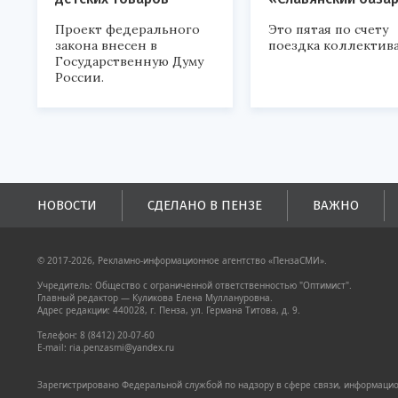
Проект федерального
Это пятая по счету
закона внесен в
поездка коллектива
Государственную Думу
России.
НОВОСТИ
СДЕЛАНО В ПЕНЗЕ
ВАЖНО
© 2017-2026, Рекламно-информационное агентство «ПензаСМИ».
Учредитель: Общество с ограниченной ответственностью "Оптимист".
Главный редактор — Куликова Елена Муллануровна.
Адрес редакции: 440028, г. Пенза, ул. Германа Титова, д. 9.
Телефон: 8 (8412) 20-07-60
E-mail: ria.penzasmi@yandex.ru
Зарегистрировано Федеральной службой по надзору в сфере связи, информацион