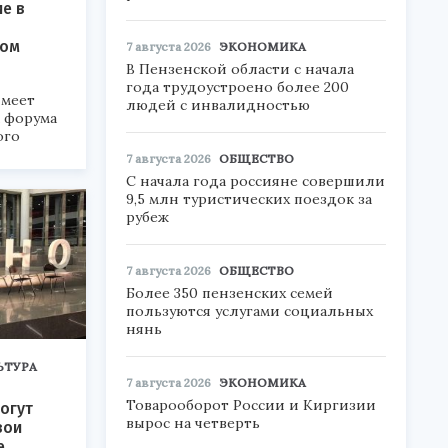
ие в
ком
7 августа 2026
ЭКОНОМИКА
В Пензенской области с начала
года трудоустроено более 200
меет
людей с инвалидностью
а форума
ого
7 августа 2026
ОБЩЕСТВО
6».
С начала года россияне совершили
9,5 млн туристических поездок за
рубеж
7 августа 2026
ОБЩЕСТВО
Более 350 пензенских семей
пользуются услугами социальных
нянь
ЬТУРА
7 августа 2026
ЭКОНОМИКА
Товарооборот России и Киргизии
огут
вырос на четверть
вои
е