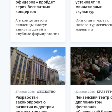
офицеров» пройдет
установят 10
серия бесплатных
миниатюрных
концертов
скульптур
А в конце августа
Они станут частью
пензенцы смогут
нового туристичес
записать детей в
маршрута.
клубные формирования.
27 июля 2026
ОБЩЕСТВО
22 июля 2026
КУЛЬТУР
Разработан
Пензенский театр 
законопроект о
дипломантом
развитии индустрии
фестиваля
детских товаров
«Славянский база