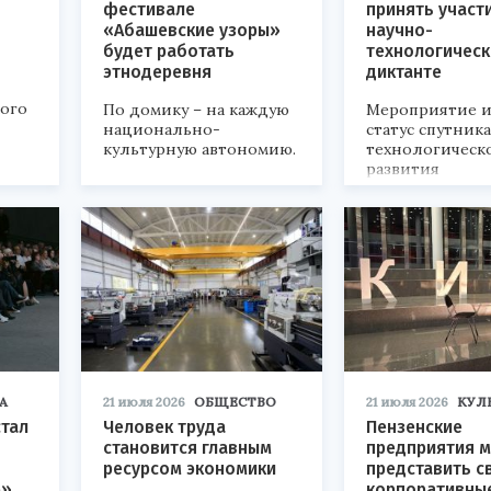
фестивале
принять участ
«Абашевские узоры»
научно-
будет работать
технологичес
этнодеревня
диктанте
кого
По домику – на каждую
Мероприятие и
национально-
статус спутник
культурную автономию.
технологическ
развития
«Технопром-202
А
21 июля 2026
ОБЩЕСТВО
21 июля 2026
КУЛ
стал
Человек труда
Пензенские
становится главным
предприятия м
ресурсом экономики
представить с
р»
корпоративны