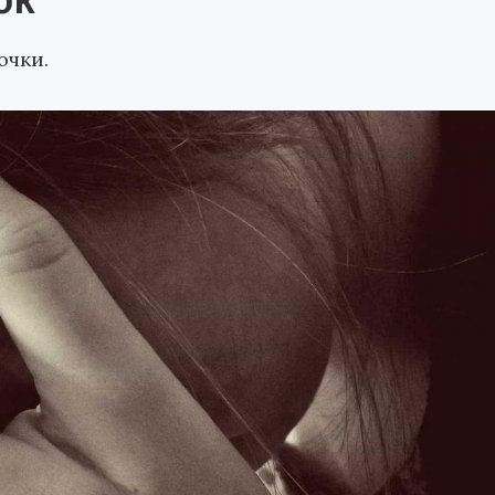
ок
очки.