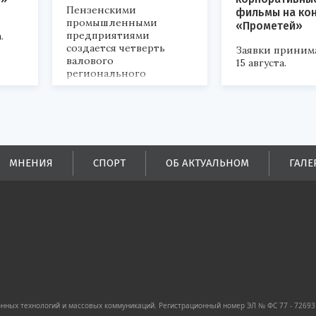
Пензенскими
фильмы на ко
промышленными
«Прометей»
предприятиями
.
создается четверть
Заявки приним
валового
15 августа.
регионального
продукта и
обеспечивается до
половины налоговых
поступлений в
бюджеты всех уровней.
МНЕНИЯ
СПОРТ
ОБ АКТУАЛЬНОМ
ГАЛЕ
ных технологий и массовых коммуникаций. Регистрационный номер ЭЛ № ФС 77 - 72693 