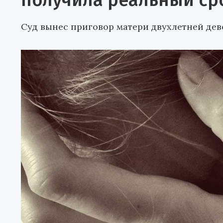
получила реальный ср
Суд вынес приговор матери двухлетней дев