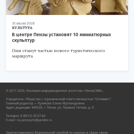
31 июля 2026
КУЛЬТУРА
В центре Пензы установят 10 миниатюрных
скульптур
Они станут частью нового туристического
маршрута.
© 2017-2026, Рекламно-информационное агентство «ПензаСМИ».
Учредитель: Общество с ограниченной ответственностью "Оптимист".
Главный редактор — Куликова Елена Муллануровна.
Адрес редакции: 440028, г. Пенза, ул. Германа Титова, д. 9.
Телефон: 8 (8412) 20-07-60
E-mail: ria.penzasmi@yandex.ru
Зарегистрировано Федеральной службой по надзору в сфере связи,