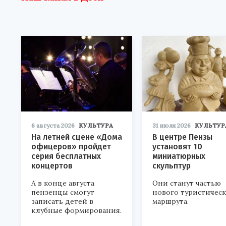
6 августа 2026
КУЛЬТУРА
31 июля 2026
КУЛЬТУР
На летней сцене «Дома
В центре Пензы
офицеров» пройдет
установят 10
серия бесплатных
миниатюрных
концертов
скульптур
А в конце августа
Они станут частью
пензенцы смогут
нового туристичес
записать детей в
маршрута.
клубные формирования.