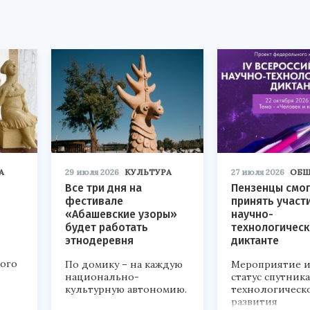
А
29 июля 2026
КУЛЬТУРА
27 июля 2026
ОБЩ
Все три дня на
Пензенцы смог
фестивале
принять участ
«Абашевские узоры»
научно-
будет работать
технологичес
этнодеревня
диктанте
кого
По домику – на каждую
Мероприятие и
национально-
статус спутник
культурную автономию.
технологическ
развития