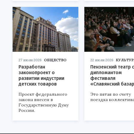
27 июля 2026
ОБЩЕСТВО
22 июля 2026
КУЛЬТУР
Разработан
Пензенский театр 
законопроект о
дипломантом
развитии индустрии
фестиваля
детских товаров
«Славянский база
Проект федерального
Это пятая по счету
закона внесен в
поездка коллектива
Государственную Думу
России.