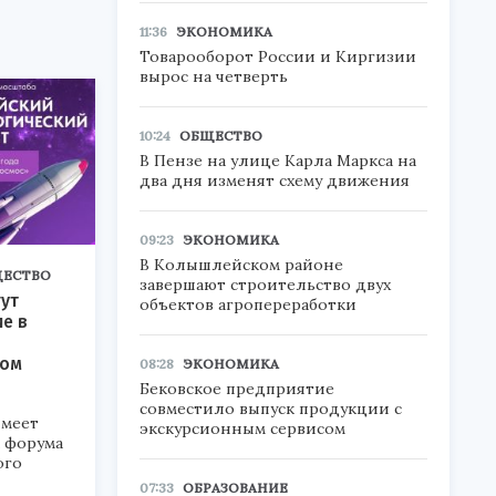
11:36
ЭКОНОМИКА
Товарооборот России и Киргизии
вырос на четверть
10:24
ОБЩЕСТВО
В Пензе на улице Карла Маркса на
два дня изменят схему движения
09:23
ЭКОНОМИКА
В Колышлейском районе
ЕСТВО
завершают строительство двух
ут
объектов агропереработки
ие в
ком
08:28
ЭКОНОМИКА
Бековское предприятие
совместило выпуск продукции с
меет
экскурсионным сервисом
а форума
ого
07:33
ОБРАЗОВАНИЕ