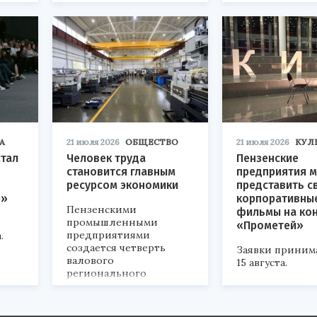
«Технопром-202
А
21 июля 2026
ОБЩЕСТВО
21 июля 2026
КУЛ
стал
Человек труда
Пензенские
становится главным
предприятия м
ресурсом экономики
представить с
р»
корпоративны
Пензенскими
фильмы на ко
промышленными
«Прометей»
предприятиями
.
создается четверть
Заявки приним
валового
15 августа.
регионального
продукта и
обеспечивается до
половины налоговых