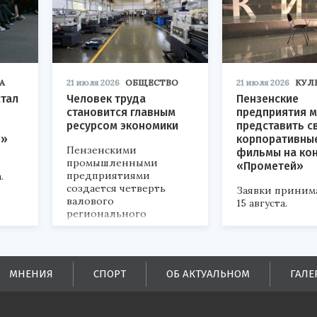
А
21 июля 2026
ОБЩЕСТВО
21 июля 2026
КУЛ
стал
Человек труда
Пензенские
становится главным
предприятия м
ресурсом экономики
представить с
р»
корпоративны
Пензенскими
фильмы на ко
промышленными
«Прометей»
предприятиями
.
создается четверть
Заявки приним
валового
15 августа.
регионального
продукта и
обеспечивается до
половины налоговых
поступлений в
МНЕНИЯ
СПОРТ
ОБ АКТУАЛЬНОМ
ГАЛЕ
бюджеты всех уровней.