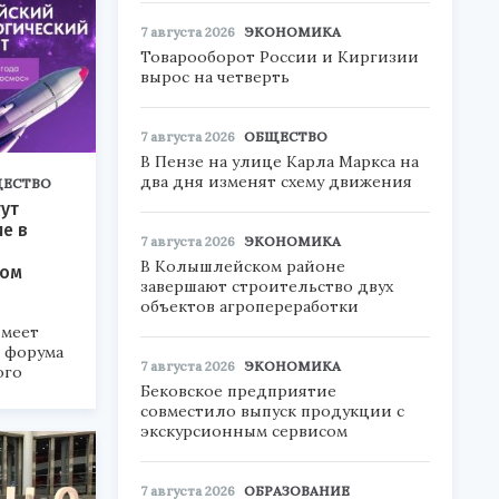
7 августа 2026
ЭКОНОМИКА
Товарооборот России и Киргизии
вырос на четверть
7 августа 2026
ОБЩЕСТВО
В Пензе на улице Карла Маркса на
два дня изменят схему движения
ЕСТВО
ут
ие в
7 августа 2026
ЭКОНОМИКА
В Колышлейском районе
ком
завершают строительство двух
объектов агропереработки
меет
а форума
7 августа 2026
ЭКОНОМИКА
ого
Бековское предприятие
совместило выпуск продукции с
6».
экскурсионным сервисом
7 августа 2026
ОБРАЗОВАНИЕ