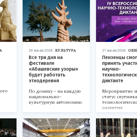
А
29 июля 2026
КУЛЬТУРА
27 июля 2026
ОБЩ
Все три дня на
Пензенцы смог
фестивале
принять участ
«Абашевские узоры»
научно-
будет работать
технологичес
этнодеревня
диктанте
кого
По домику – на каждую
Мероприятие и
национально-
статус спутник
культурную автономию.
технологическ
развития
«Технопром-202