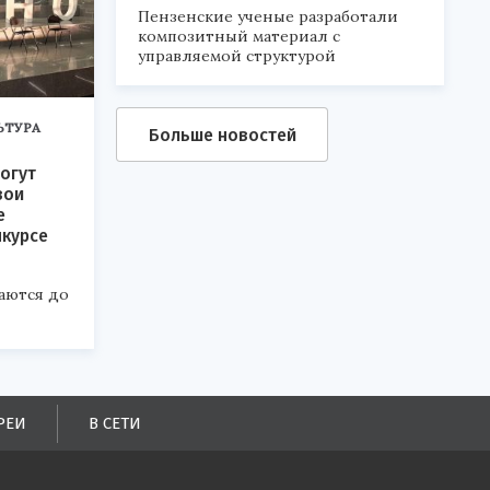
Пензенские ученые разработали
композитный материал с
управляемой структурой
ЬТУРА
Больше новостей
огут
вои
е
нкурсе
аются до
РЕИ
В СЕТИ