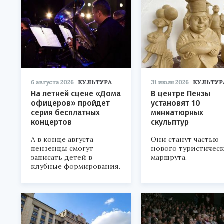
6 августа 2026
КУЛЬТУРА
31 июля 2026
КУЛЬТУР
На летней сцене «Дома
В центре Пензы
офицеров» пройдет
установят 10
серия бесплатных
миниатюрных
концертов
скульптур
А в конце августа
Они станут частью
пензенцы смогут
нового туристичес
записать детей в
маршрута.
клубные формирования.