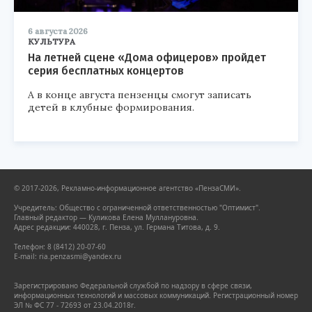
6 августа 2026
КУЛЬТУРА
На летней сцене «Дома офицеров» пройдет
серия бесплатных концертов
А в конце августа пензенцы смогут записать
детей в клубные формирования.
© 2017-2026, Рекламно-информационное агентство «ПензаСМИ».
Учредитель: Общество с ограниченной ответственностью "Оптимист".
Главный редактор — Куликова Елена Муллануровна.
Адрес редакции: 440028, г. Пенза, ул. Германа Титова, д. 9.
Телефон: 8 (8412) 20-07-60
E-mail: ria.penzasmi@yandex.ru
Зарегистрировано Федеральной службой по надзору в сфере связи,
информационных технологий и массовых коммуникаций. Регистрационный номер
ЭЛ № ФС 77 - 72693 от 23.04.2018г.