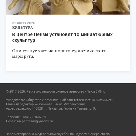
31 июля 2026
КУЛЬТУРА
В центре Пензы установят 10 миниатюрных
скульптур
Они станут частью нового туристического
маршрута.
© 2017-2026, Рекламно-информационное агентство «ПензаСМИ».
Учредитель: Общество с ограниченной ответственностью "Оптимист".
Главный редактор — Куликова Елена Муллануровна.
Адрес редакции: 440028, г. Пенза, ул. Германа Титова, д. 9.
Телефон: 8 (8412) 20-07-60
E-mail: ria.penzasmi@yandex.ru
Зарегистрировано Федеральной службой по надзору в сфере связи,