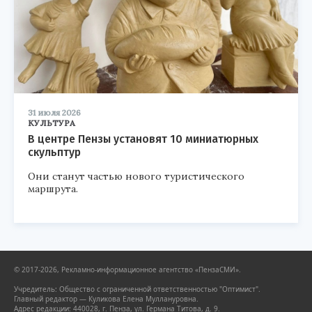
31 июля 2026
КУЛЬТУРА
В центре Пензы установят 10 миниатюрных
скульптур
Они станут частью нового туристического
маршрута.
© 2017-2026, Рекламно-информационное агентство «ПензаСМИ».
Учредитель: Общество с ограниченной ответственностью "Оптимист".
Главный редактор — Куликова Елена Муллануровна.
Адрес редакции: 440028, г. Пенза, ул. Германа Титова, д. 9.