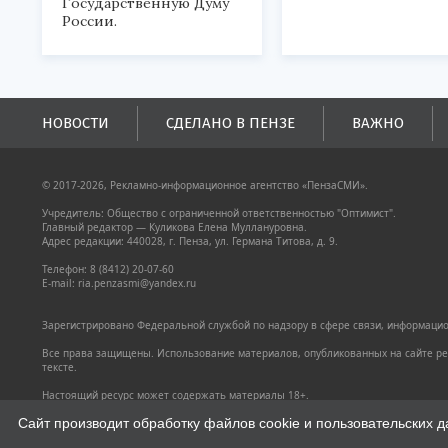
Государственную Думу
России.
НОВОСТИ
СДЕЛАНО В ПЕНЗЕ
ВАЖНО
© 2017-2026, Рекламно-информационное агентство «ПензаСМИ».
Учредитель: Общество с ограниченной ответственностью "Оптимист".
Главный редактор — Куликова Елена Муллануровна.
Адрес редакции: 440028, г. Пенза, ул. Германа Титова, д. 9.
Телефон: 8 (8412) 20-07-60
E-mail: ria.penzasmi@yandex.ru
Зарегистрировано Федеральной службой по надзору в сфере связи, информацион
Все права защищены. Использование материалов, опубликованных на сайте pen
тексте.
Настоящий ресурс может содержать материалы 18+.
Политика конфиденциальности
Сайт производит обработку файлов cookie и пользовательских д