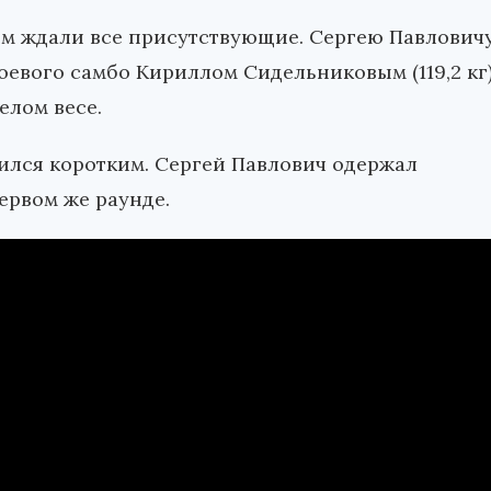
м ждали все присутствующие. Сергею Павлович
 боевого самбо Кириллом Сидельниковым (119,2 кг
елом весе.
ился коротким. Сергей Павлович одержал
ервом же раунде.