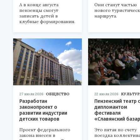
А в конце августа
Они станут частью
пензенцы смогут
нового туристичес
записать детей в
маршрута.
клубные формирования.
27 июля 2026
ОБЩЕСТВО
22 июля 2026
КУЛЬТУР
Разработан
Пензенский театр 
законопроект о
дипломантом
развитии индустрии
фестиваля
детских товаров
«Славянский база
Проект федерального
Это пятая по счету
закона внесен в
поездка коллектива