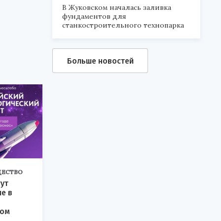
В Жуковском началась заливка
фундаментов для
станкостроительного технопарка
Больше новостей
ЕСТВО
ут
ие в
ком