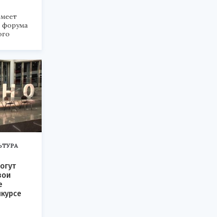
меет
а форума
ого
6».
ЬТУРА
огут
вои
е
нкурсе