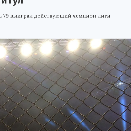
титул
L 79 выиграл действующий чемпион лиги