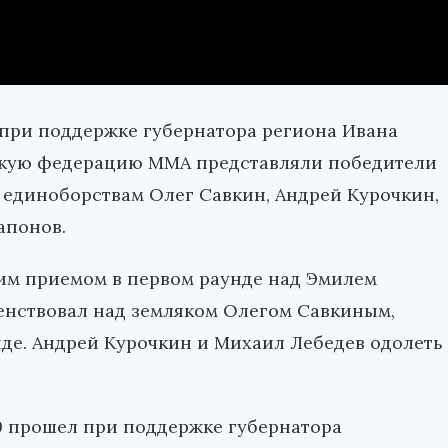
я при поддержке губернатора региона Ивана
нскую федерацию ММА представляли победители
единоборствам Олег Савкин, Андрей Курочкин,
апонов.
им приемом в первом раунде над Эмилем
енствовал над земляком Олегом Савкиным,
нде. Андрей Курочкин и Михаил Лебедев одолеть
 прошел при поддержке губернатора