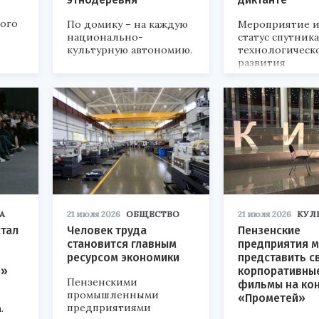
кого
По домику – на каждую
Мероприятие и
национально-
статус спутник
культурную автономию.
технологическ
развития
«Технопром-202
А
21 июля 2026
ОБЩЕСТВО
21 июля 2026
КУЛ
стал
Человек труда
Пензенские
становится главным
предприятия м
ресурсом экономики
представить с
р»
корпоративны
Пензенскими
фильмы на ко
промышленными
«Прометей»
предприятиями
.