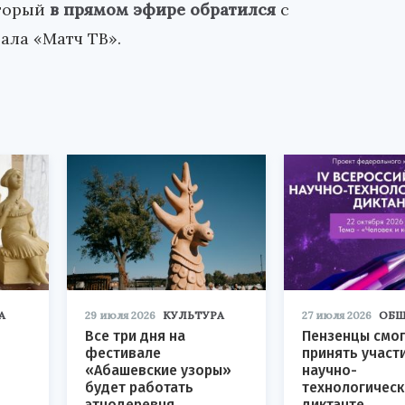
оторый
в прямом эфире обратился
с
ала «Матч ТВ».
А
29 июля 2026
КУЛЬТУРА
27 июля 2026
ОБЩ
Все три дня на
Пензенцы смог
фестивале
принять участ
«Абашевские узоры»
научно-
будет работать
технологичес
этнодеревня
диктанте