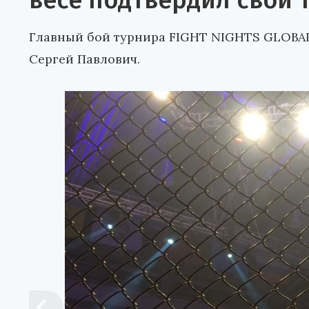
весе подтвердил свой 
Главный бой турнира FIGHT NIGHTS GLOBA
Сергей Павлович.