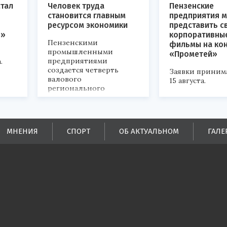
стал
Человек труда
Пензенские
становится главным
предприятия м
ресурсом экономики
представить с
р»
корпоративны
Пензенскими
фильмы на ко
промышленными
«Прометей»
предприятиями
.
создается четверть
Заявки приним
валового
15 августа.
регионального
продукта и
обеспечивается до
половины налоговых
поступлений в
МНЕНИЯ
СПОРТ
ОБ АКТУАЛЬНОМ
ГАЛЕ
бюджеты всех уровней.