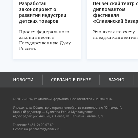
Разработан
Пензенский театр 
законопроект о
дипломантом
развитии индустрии
фестиваля
детских товаров
«Славянский база
Проект федерального
Это пятая по счету
закона внесен в
поездка коллектива
Государственную Думу
России.
НОВОСТИ
СДЕЛАНО В ПЕНЗЕ
ВАЖНО
© 2017-2026, Рекламно-информационное агентство «ПензаСМИ».
Учредитель: Общество с ограниченной ответственностью "Оптимист".
Главный редактор — Куликова Елена Муллануровна.
Адрес редакции: 440028, г. Пенза, ул. Германа Титова, д. 9.
Телефон: 8 (8412) 20-07-60
E-mail: ria.penzasmi@yandex.ru