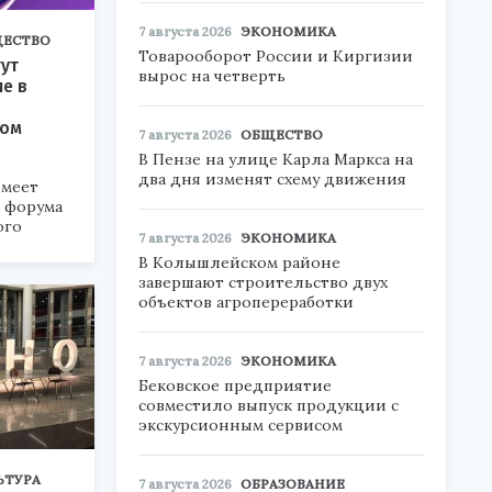
7 августа 2026
ЭКОНОМИКА
ЕСТВО
Товарооборот России и Киргизии
ут
вырос на четверть
ие в
ком
7 августа 2026
ОБЩЕСТВО
В Пензе на улице Карла Маркса на
два дня изменят схему движения
меет
а форума
ого
7 августа 2026
ЭКОНОМИКА
В Колышлейском районе
6».
завершают строительство двух
объектов агропереработки
7 августа 2026
ЭКОНОМИКА
Бековское предприятие
совместило выпуск продукции с
экскурсионным сервисом
ЬТУРА
7 августа 2026
ОБРАЗОВАНИЕ