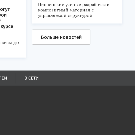
Пензенские ученые разработали
огут
композитный материал с
вои
управляемой структурой
е
нкурсе
Больше новостей
аются до
РЕИ
В СЕТИ