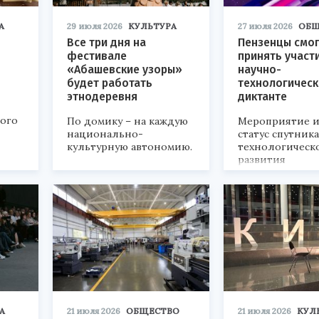
А
29 июля 2026
КУЛЬТУРА
27 июля 2026
ОБЩ
Все три дня на
Пензенцы смог
фестивале
принять участ
«Абашевские узоры»
научно-
будет работать
технологичес
этнодеревня
диктанте
кого
По домику – на каждую
Мероприятие и
национально-
статус спутник
культурную автономию.
технологическ
развития
«Технопром-202
А
21 июля 2026
ОБЩЕСТВО
21 июля 2026
КУЛ