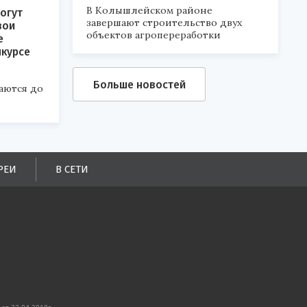
В Колышлейском районе
огут
завершают строительство двух
вои
объектов агропереработки
е
нкурсе
Больше новостей
аются до
РЕИ
В СЕТИ