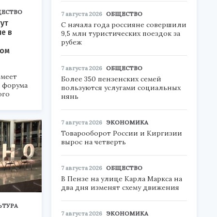
ЕСТВО
7 августа 2026
ОБЩЕСТВО
ут
С начала года россияне совершили
ие в
9,5 млн туристических поездок за
рубеж
ком
7 августа 2026
ОБЩЕСТВО
меет
Более 350 пензенских семей
а форума
пользуются услугами социальных
ого
нянь
6».
7 августа 2026
ЭКОНОМИКА
Товарооборот России и Киргизии
вырос на четверть
7 августа 2026
ОБЩЕСТВО
В Пензе на улице Карла Маркса на
два дня изменят схему движения
ЬТУРА
7 августа 2026
ЭКОНОМИКА