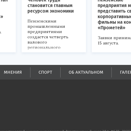
становится главным
предприятия м
ресурсом экономики
представить с
р»
корпоративны
Пензенскими
фильмы на ко
промышленными
«Прометей»
предприятиями
.
создается четверть
Заявки приним
валового
15 августа.
регионального
продукта и
обеспечивается до
половины налоговых
поступлений в
МНЕНИЯ
СПОРТ
ОБ АКТУАЛЬНОМ
ГАЛЕ
бюджеты всех уровней.