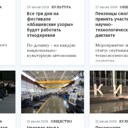
А
29 июля 2026
КУЛЬТУРА
27 июля 2026
ОБЩ
Все три дня на
Пензенцы смог
фестивале
принять участ
«Абашевские узоры»
научно-
будет работать
технологичес
этнодеревня
диктанте
кого
По домику – на каждую
Мероприятие и
национально-
статус спутник
культурную автономию.
технологическ
развития
«Технопром-202
А
21 июля 2026
ОБЩЕСТВО
21 июля 2026
КУЛ
стал
Человек труда
Пензенские