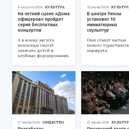
6 августа 2026
КУЛЬТУРА
31 июля 2026
КУЛЬТУР
На летней сцене «Дома
В центре Пензы
офицеров» пройдет
установят 10
серия бесплатных
миниатюрных
концертов
скульптур
А в конце августа
Они станут частью
пензенцы смогут
нового туристичес
записать детей в
маршрута.
клубные формирования.
27 июля 2026
ОБЩЕСТВО
22 июля 2026
КУЛЬТУР
Разработан
Пензенский театр 