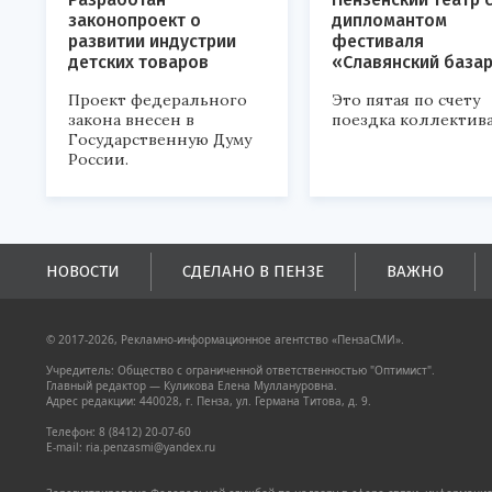
законопроект о
дипломантом
развитии индустрии
фестиваля
детских товаров
«Славянский база
Проект федерального
Это пятая по счету
закона внесен в
поездка коллектива
Государственную Думу
России.
НОВОСТИ
СДЕЛАНО В ПЕНЗЕ
ВАЖНО
© 2017-2026, Рекламно-информационное агентство «ПензаСМИ».
Учредитель: Общество с ограниченной ответственностью "Оптимист".
Главный редактор — Куликова Елена Муллануровна.
Адрес редакции: 440028, г. Пенза, ул. Германа Титова, д. 9.
Телефон: 8 (8412) 20-07-60
E-mail: ria.penzasmi@yandex.ru