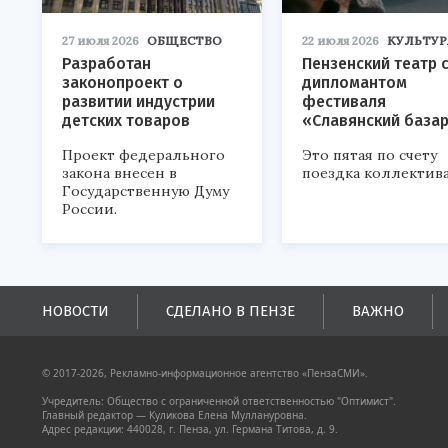
27 июля 2026
ОБЩЕСТВО
22 июля 2026
КУЛЬТУР
Разработан
Пензенский театр 
законопроект о
дипломантом
развитии индустрии
фестиваля
детских товаров
«Славянский база
Проект федерального
Это пятая по счету
закона внесен в
поездка коллектива
Государственную Думу
России.
НОВОСТИ
СДЕЛАНО В ПЕНЗЕ
ВАЖНО
© 2017-2026, Рекламно-информационное агентство «ПензаСМИ».
Учредитель: Общество с ограниченной ответственностью "Оптимист".
Главный редактор — Куликова Елена Муллануровна.
Адрес редакции: 440028, г. Пенза, ул. Германа Титова, д. 9.