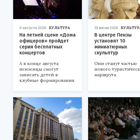
6 августа 2026
КУЛЬТУРА
31 июля 2026
КУЛЬТУР
На летней сцене «Дома
В центре Пензы
офицеров» пройдет
установят 10
серия бесплатных
миниатюрных
концертов
скульптур
А в конце августа
Они станут частью
пензенцы смогут
нового туристичес
записать детей в
маршрута.
клубные формирования.