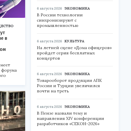
6 августа 2026
ЭКОНОМИКА
В России технологии
синхронизируют с
промышленностью
ЕСТВО
ут
ие в
6 августа 2026
КУЛЬТУРА
На летней сцене «Дома офицеров»
ком
пройдет серия бесплатных
концертов
меет
а форума
6 августа 2026
ЭКОНОМИКА
ого
Товарооборот продукции АПК
России и Турции увеличился
6».
почти на треть
6 августа 2026
ЭКОНОМИКА
В Пензе назвали тему и
направления XIV конференции
разработчиков «СЕКОН-2026»