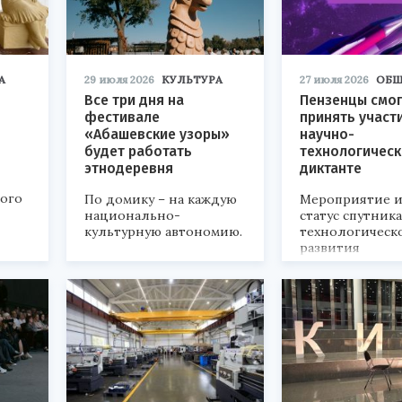
А
29 июля 2026
КУЛЬТУРА
27 июля 2026
ОБЩ
Все три дня на
Пензенцы смог
фестивале
принять участ
«Абашевские узоры»
научно-
будет работать
технологичес
этнодеревня
диктанте
кого
По домику – на каждую
Мероприятие и
национально-
статус спутник
культурную автономию.
технологическ
развития
«Технопром-202