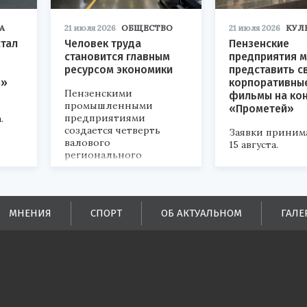
А
21 июля 2026
ОБЩЕСТВО
21 июля 2026
КУЛ
стал
Человек труда
Пензенские
становится главным
предприятия м
ресурсом экономики
представить с
р»
корпоративны
Пензенскими
фильмы на ко
промышленными
«Прометей»
предприятиями
.
создается четверть
Заявки приним
валового
15 августа.
регионального
продукта и
обеспечивается до
половины налоговых
поступлений в
МНЕНИЯ
СПОРТ
ОБ АКТУАЛЬНОМ
ГАЛЕ
бюджеты всех уровней.