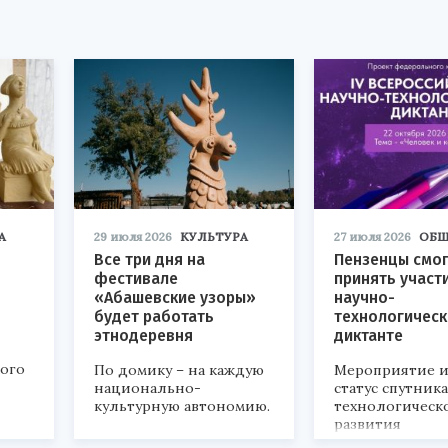
А
29 июля 2026
КУЛЬТУРА
27 июля 2026
ОБЩ
Все три дня на
Пензенцы смог
фестивале
принять участ
«Абашевские узоры»
научно-
будет работать
технологичес
этнодеревня
диктанте
кого
По домику – на каждую
Мероприятие и
национально-
статус спутник
культурную автономию.
технологическ
развития
«Технопром-202