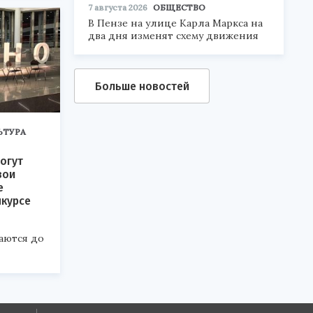
7 августа 2026
ОБЩЕСТВО
В Пензе на улице Карла Маркса на
два дня изменят схему движения
Больше новостей
ЬТУРА
огут
вои
е
нкурсе
аются до