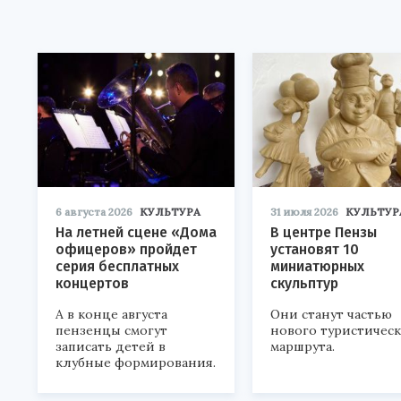
6 августа 2026
КУЛЬТУРА
31 июля 2026
КУЛЬТУР
На летней сцене «Дома
В центре Пензы
офицеров» пройдет
установят 10
серия бесплатных
миниатюрных
концертов
скульптур
А в конце августа
Они станут частью
пензенцы смогут
нового туристичес
записать детей в
маршрута.
клубные формирования.