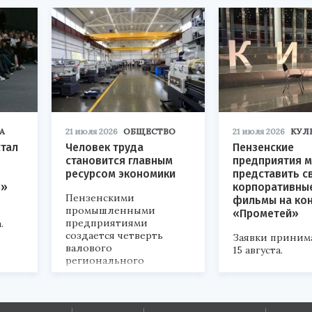
А
21 июля 2026
ОБЩЕСТВО
21 июля 2026
КУЛ
стал
Человек труда
Пензенские
становится главным
предприятия м
ресурсом экономики
представить с
р»
корпоративны
Пензенскими
фильмы на ко
промышленными
«Прометей»
предприятиями
.
создается четверть
Заявки приним
валового
15 августа.
регионального
продукта и
обеспечивается до
половины налоговых
поступлений в