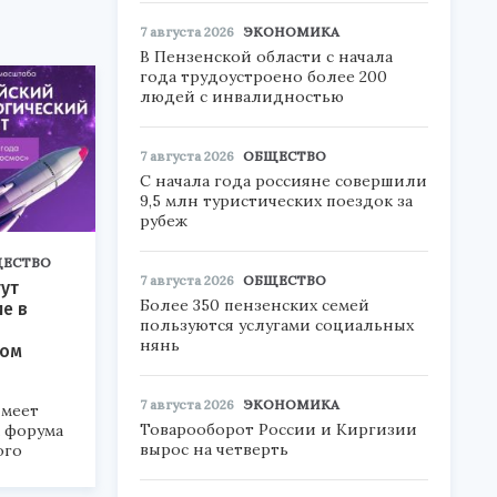
7 августа 2026
ЭКОНОМИКА
В Пензенской области с начала
года трудоустроено более 200
людей с инвалидностью
7 августа 2026
ОБЩЕСТВО
С начала года россияне совершили
9,5 млн туристических поездок за
рубеж
ЕСТВО
7 августа 2026
ОБЩЕСТВО
ут
Более 350 пензенских семей
ие в
пользуются услугами социальных
нянь
ком
7 августа 2026
ЭКОНОМИКА
меет
Товарооборот России и Киргизии
а форума
вырос на четверть
ого
6».