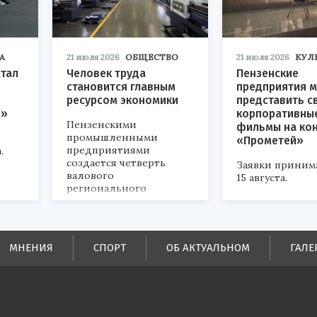
А
21 июля 2026
ОБЩЕСТВО
21 июля 2026
КУЛ
стал
Человек труда
Пензенские
становится главным
предприятия м
ресурсом экономики
представить с
р»
корпоративны
Пензенскими
фильмы на ко
промышленными
«Прометей»
предприятиями
.
создается четверть
Заявки приним
валового
15 августа.
регионального
продукта и
обеспечивается до
половины налоговых
поступлений в
МНЕНИЯ
СПОРТ
ОБ АКТУАЛЬНОМ
ГАЛЕ
бюджеты всех уровней.