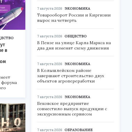
7 августа 2026
ЭКОНОМИКА
Товарооборот России и Киргизии
вырос на четверть
7 августа 2026
ОБЩЕСТВО
ЕСТВО
В Пензе на улице Карла Маркса на
ут
два дня изменят схему движения
ие в
ком
7 августа 2026
ЭКОНОМИКА
В Колышлейском районе
завершают строительство двух
меет
объектов агропереработки
а форума
ого
7 августа 2026
ЭКОНОМИКА
6».
Бековское предприятие
совместило выпуск продукции с
экскурсионным сервисом
7 августа 2026
ОБРАЗОВАНИЕ