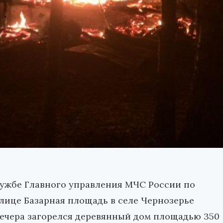
лужбе Главного управления МЧС России по
лице Базарная площадь в селе Чернозерье
ечера загорелся деревянный дом площадью 350