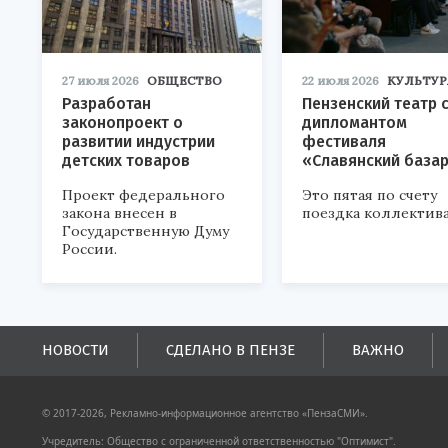
27 июля 2026
ОБЩЕСТВО
22 июля 2026
КУЛЬТУР
Разработан
Пензенский театр 
законопроект о
дипломантом
развитии индустрии
фестиваля
детских товаров
«Славянский база
Проект федерального
Это пятая по счету
закона внесен в
поездка коллектива
Государственную Думу
России.
НОВОСТИ
СДЕЛАНО В ПЕНЗЕ
ВАЖНО
© 2017-2026, Рекламно-информационное агентство «ПензаСМИ».
Учредитель: Общество с ограниченной ответственностью "Оптимист".