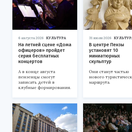
6 августа 2026
КУЛЬТУРА
31 июля 2026
КУЛЬТУР
На летней сцене «Дома
В центре Пензы
офицеров» пройдет
установят 10
серия бесплатных
миниатюрных
концертов
скульптур
А в конце августа
Они станут частью
пензенцы смогут
нового туристичес
записать детей в
маршрута.
клубные формирования.