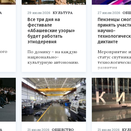
А
29 июля 2026
КУЛЬТУРА
27 июля 2026
ОБЩ
Все три дня на
Пензенцы смог
фестивале
принять участ
«Абашевские узоры»
научно-
будет работать
технологичес
этнодеревня
диктанте
кого
По домику – на каждую
Мероприятие и
национально-
статус спутник
культурную автономию.
технологическ
развития
«Технопром-202
А
21 июля 2026
ОБЩЕСТВО
21 июля 2026
КУЛ