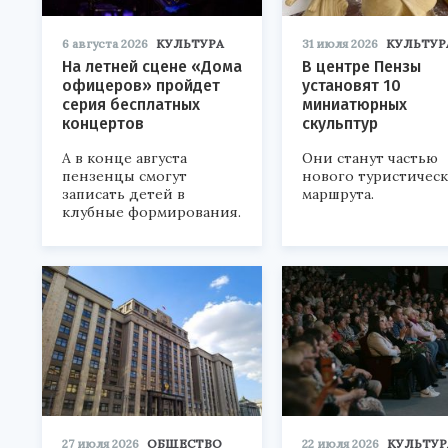
6 августа 2026
КУЛЬТУРА
31 июля 2026
КУЛЬТУР
На летней сцене «Дома
В центре Пензы
офицеров» пройдет
установят 10
серия бесплатных
миниатюрных
концертов
скульптур
А в конце августа
Они станут частью
пензенцы смогут
нового туристичес
записать детей в
маршрута.
клубные формирования.
27 июля 2026
ОБЩЕСТВО
22 июля 2026
КУЛЬТУР