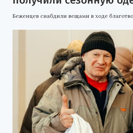
получили сезонную оде
Беженцев снабдили вещами в ходе благотв