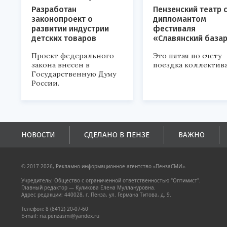
Разработан
Пензенский театр 
законопроект о
дипломантом
развитии индустрии
фестиваля
детских товаров
«Славянский база
Проект федерального
Это пятая по счету
закона внесен в
поездка коллектива
Государственную Думу
России.
НОВОСТИ
СДЕЛАНО В ПЕНЗЕ
ВАЖНО
© 2017-2026, Рекламно-информационное агентство «ПензаСМИ».
Учредитель: Общество с ограниченной ответственностью "Оптимист".
Главный редактор — Куликова Елена Муллануровна.
Адрес редакции: 440028, г. Пенза, ул. Германа Титова, д. 9.
Телефон: 8 (8412) 20-07-60
E-mail: ria.penzasmi@yandex.ru