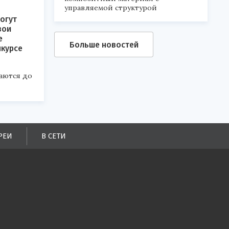
управляемой структурой
огут
вои
е
Больше новостей
нкурсе
аются до
РЕИ
В СЕТИ