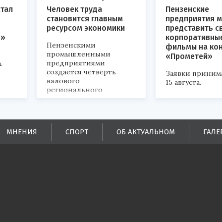
стал
Человек труда
Пензенские
становится главным
предприятия м
ресурсом экономики
представить с
р»
корпоративны
Пензенскими
фильмы на ко
промышленными
«Прометей»
предприятиями
.
создается четверть
Заявки приним
валового
15 августа.
регионального
продукта и
обеспечивается до
половины налоговых
поступлений в
МНЕНИЯ
СПОРТ
ОБ АКТУАЛЬНОМ
ГАЛЕ
бюджеты всех уровней.