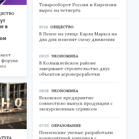
Товарооборот России и Киргизии
вырос на четверть
ЕСТВО
ут
ие в
10:24
ОБЩЕСТВО
В Пензе на улице Карла Маркса на
ком
два дня изменят схему движения
меет
09:23
ЭКОНОМИКА
а форума
В Колышлейском районе
ого
завершают строительство двух
объектов агропереработки
6».
08:28
ЭКОНОМИКА
Бековское предприятие
совместило выпуск продукции с
экскурсионным сервисом
07:33
ОБРАЗОВАНИЕ
Пензенские ученые разработали
композитный материал с
ЬТУРА