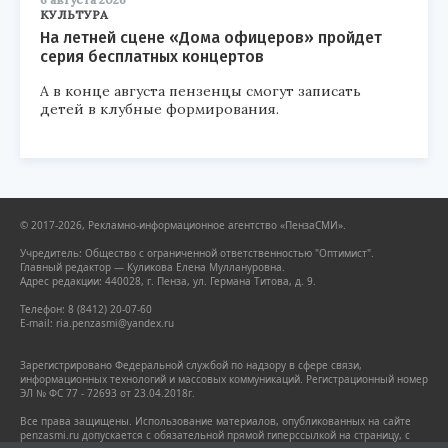
КУЛЬТУРА
На летней сцене «Дома офицеров» пройдет
серия бесплатных концертов
А в конце августа пензенцы смогут записать
детей в клубные формирования.
© 2017-2026, Рекламно-информационное агентство «ПензаСМИ».
Учредитель: Общество с ограниченной ответственностью "Оптимист".
Главный редактор — Куликова Елена Муллануровна.
Адрес редакции: 440028, г. Пенза, ул. Германа Титова, д. 9.
Телефон: 8 (8412) 20-07-60
E-mail: ria.penzasmi@yandex.ru
Зарегистрировано Федеральной службой по надзору в сфере связи,
информационных технологий и массовых коммуникаций. Регистрационный номер
ЭЛ № ФС 77 - 72693 от 23.04.2018г.
Все права защищены. Использование материалов, опубликованных на сайте
penzasmi.ru допускается с обязательной прямой гиперссылкой на страницу, с