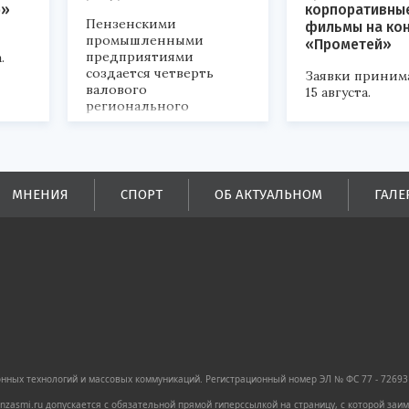
р»
корпоративны
Пензенскими
фильмы на ко
промышленными
«Прометей»
предприятиями
.
создается четверть
Заявки приним
валового
15 августа.
регионального
продукта и
обеспечивается до
половины налоговых
поступлений в
бюджеты всех уровней.
МНЕНИЯ
СПОРТ
ОБ АКТУАЛЬНОМ
ГАЛЕ
ных технологий и массовых коммуникаций. Регистрационный номер ЭЛ № ФС 77 - 72693 
zasmi.ru допускается с обязательной прямой гиперссылкой на страницу, с которой за