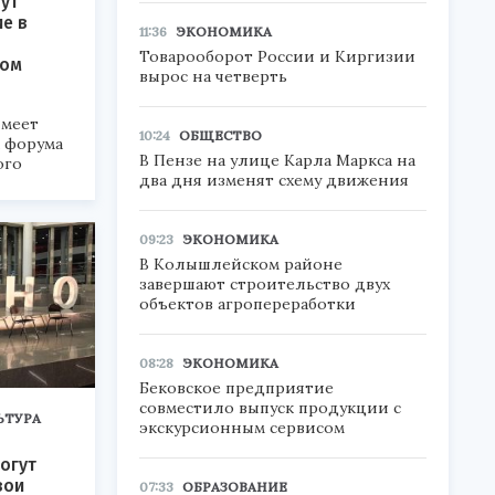
ут
ие в
11:36
ЭКОНОМИКА
Товарооборот России и Киргизии
ком
вырос на четверть
меет
10:24
ОБЩЕСТВО
а форума
В Пензе на улице Карла Маркса на
ого
два дня изменят схему движения
6».
09:23
ЭКОНОМИКА
В Колышлейском районе
завершают строительство двух
объектов агропереработки
08:28
ЭКОНОМИКА
Бековское предприятие
совместило выпуск продукции с
ЬТУРА
экскурсионным сервисом
огут
вои
07:33
ОБРАЗОВАНИЕ