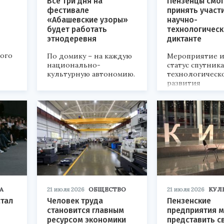
Все три дня на
Пензенцы смог
фестивале
принять участ
«Абашевские узоры»
научно-
будет работать
технологичес
этнодеревня
диктанте
кого
По домику – на каждую
Мероприятие и
национально-
статус спутник
культурную автономию.
технологическ
развития
«Технопром-202
А
21 июля 2026
ОБЩЕСТВО
21 июля 2026
КУЛ
стал
Человек труда
Пензенские
становится главным
предприятия м
ресурсом экономики
представить с