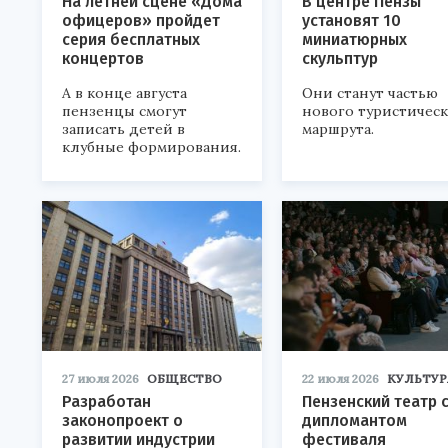
На летней сцене «Дома
В центре Пензы
офицеров» пройдет
установят 10
серия бесплатных
миниатюрных
концертов
скульптур
А в конце августа
Они станут частью
пензенцы смогут
нового туристичес
записать детей в
маршрута.
клубные формирования.
27 июля 2026
ОБЩЕСТВО
22 июля 2026
КУЛЬТУР
Разработан
Пензенский театр 
законопроект о
дипломантом
развитии индустрии
фестиваля