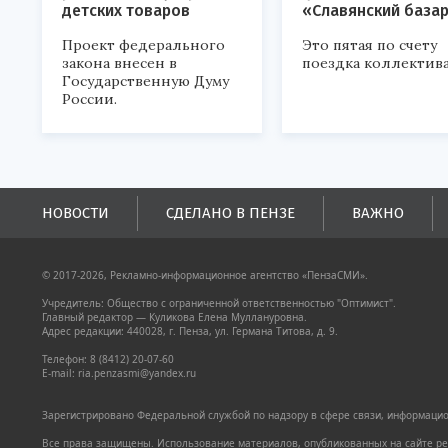
детских товаров
«Славянский база
Проект федерального
Это пятая по счету
закона внесен в
поездка коллектива
Государственную Думу
России.
НОВОСТИ
СДЕЛАНО В ПЕНЗЕ
ВАЖНО
© 2017-2026, Рекламно-информационное агентство «ПензаСМИ».
Учредитель: Общество с ограниченной ответственностью "Оптимист".
Главный редактор — Куликова Елена Муллануровна.
Адрес редакции: 440028, г. Пенза, ул. Германа Титова, д. 9.
Телефон: 8 (8412) 20-07-60
E-mail: ria.penzasmi@yandex.ru
Зарегистрировано Федеральной службой по надзору в сфере связи, информацион
Все права защищены. Использование материалов, опубликованных на сайте pen