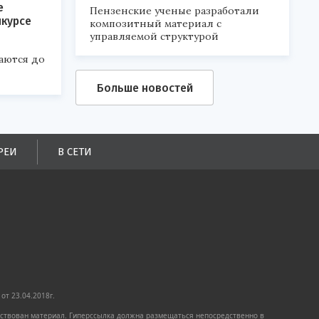
е
Пензенские ученые разработали
нкурсе
композитный материал с
управляемой структурой
аются до
Больше новостей
РЕИ
В СЕТИ
от 23.04.2018г.
имствован материал. Гиперссылка должна размещаться непосредственно в