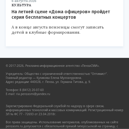
6 августа 2026
КУЛЬТУРА
На летней сцене «Дома офицеров» пройдет
серия бесплатных концертов
А в конце августа пензенцы смогут записать
детей в клубные формирования.
© 2017-2026, Рекламно-информационное агентство «ПензаСМИ».
Учредитель: Общество с ограниченной ответственностью "Оптимист".
Главный редактор — Куликова Елена Муллануровна.
Адрес редакции: 440028, г. Пенза, ул. Германа Титова, д. 9.
Телефон: 8 (8412) 20-07-60
E-mail: ria.penzasmi@yandex.ru
Зарегистрировано Федеральной службой по надзору в сфере связи,
информационных технологий и массовых коммуникаций. Регистрационный номер
ЭЛ № ФС 77 - 72693 от 23.04.2018г.
Все права защищены. Использование материалов, опубликованных на сайте
penzasmi.ru допускается с обязательной прямой гиперссылкой на страницу, с