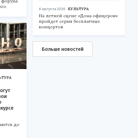
а форума
ого
6 августа 2026
КУЛЬТУРА
На летней сцене «Дома офицеров»
6».
пройдет серия бесплатных
концертов
Больше новостей
ЬТУРА
огут
вои
е
нкурсе
аются до