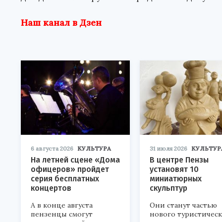
Наш канал в Дзен
6 августа 2026
КУЛЬТУРА
31 июля 2026
КУЛЬТУР
На летней сцене «Дома
В центре Пензы
офицеров» пройдет
установят 10
серия бесплатных
миниатюрных
концертов
скульптур
А в конце августа
Они станут частью
пензенцы смогут
нового туристичес