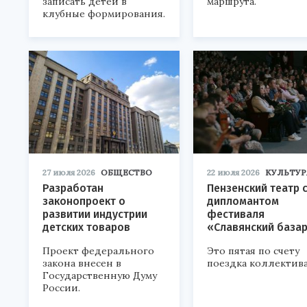
записать детей в
маршрута.
клубные формирования.
27 июля 2026
ОБЩЕСТВО
22 июля 2026
КУЛЬТУР
Разработан
Пензенский театр 
законопроект о
дипломантом
развитии индустрии
фестиваля
детских товаров
«Славянский база
Проект федерального
Это пятая по счету
закона внесен в
поездка коллектива
Государственную Думу
России.