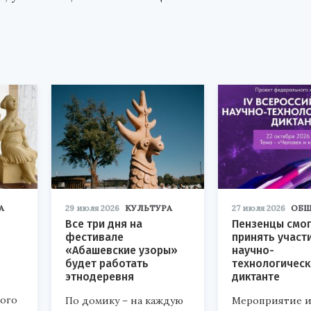
А
29 июля 2026
КУЛЬТУРА
27 июля 2026
ОБЩ
Все три дня на
Пензенцы смог
фестивале
принять участ
«Абашевские узоры»
научно-
будет работать
технологичес
этнодеревня
диктанте
кого
По домику – на каждую
Мероприятие и