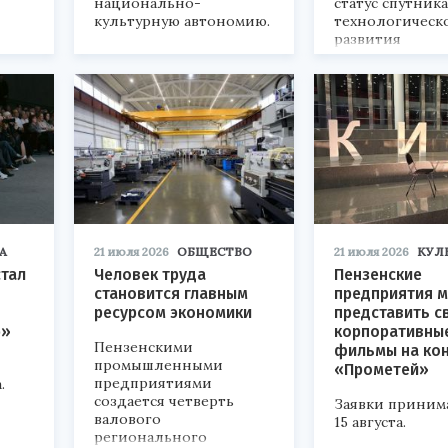
национально-
статус спутник
культурную автономию.
технологическ
развития
«Технопром-202
А
21 июля 2026
ОБЩЕСТВО
21 июля 2026
КУЛ
стал
Человек труда
Пензенские
становится главным
предприятия м
ресурсом экономики
представить с
р»
корпоративны
Пензенскими
фильмы на ко
промышленными
«Прометей»
предприятиями
.
создается четверть
Заявки приним
валового
15 августа.
регионального