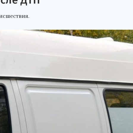
осле ДТП
исшествия.