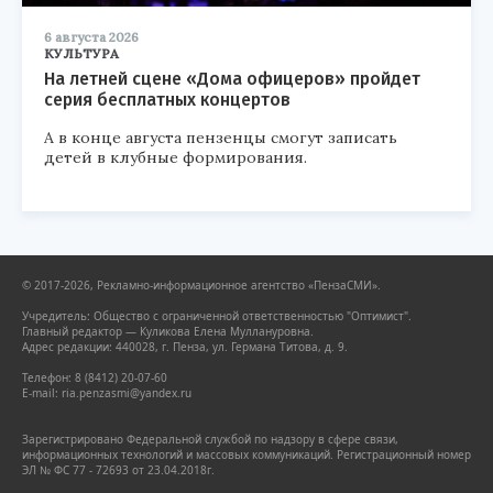
6 августа 2026
КУЛЬТУРА
На летней сцене «Дома офицеров» пройдет
серия бесплатных концертов
А в конце августа пензенцы смогут записать
детей в клубные формирования.
© 2017-2026, Рекламно-информационное агентство «ПензаСМИ».
Учредитель: Общество с ограниченной ответственностью "Оптимист".
Главный редактор — Куликова Елена Муллануровна.
Адрес редакции: 440028, г. Пенза, ул. Германа Титова, д. 9.
Телефон: 8 (8412) 20-07-60
E-mail: ria.penzasmi@yandex.ru
Зарегистрировано Федеральной службой по надзору в сфере связи,
информационных технологий и массовых коммуникаций. Регистрационный номер
ЭЛ № ФС 77 - 72693 от 23.04.2018г.