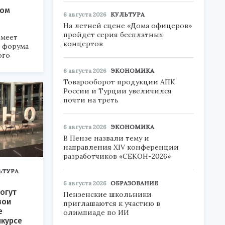
ком
6 августа 2026
КУЛЬТУРА
На летней сцене «Дома офицеров»
пройдет серия бесплатных
меет
концертов
а форума
ого
6 августа 2026
ЭКОНОМИКА
6».
Товарооборот продукции АПК
России и Турции увеличился
почти на треть
6 августа 2026
ЭКОНОМИКА
В Пензе назвали тему и
направления XIV конференции
разработчиков «СЕКОН-2026»
ЬТУРА
6 августа 2026
ОБРАЗОВАНИЕ
огут
Пензенские школьники
вои
приглашаются к участию в
е
олимпиаде по ИИ
нкурсе