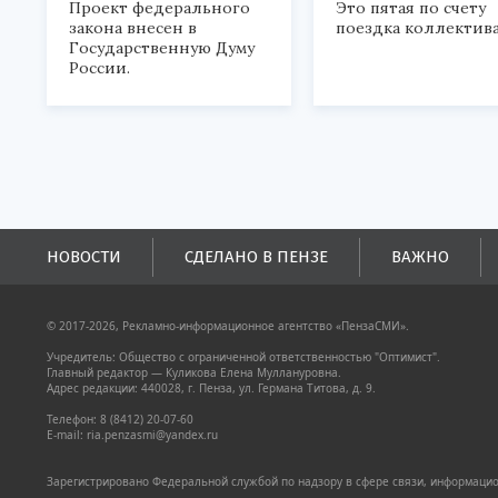
Проект федерального
Это пятая по счету
закона внесен в
поездка коллектива
Государственную Думу
России.
НОВОСТИ
СДЕЛАНО В ПЕНЗЕ
ВАЖНО
© 2017-2026, Рекламно-информационное агентство «ПензаСМИ».
Учредитель: Общество с ограниченной ответственностью "Оптимист".
Главный редактор — Куликова Елена Муллануровна.
Адрес редакции: 440028, г. Пенза, ул. Германа Титова, д. 9.
Телефон: 8 (8412) 20-07-60
E-mail: ria.penzasmi@yandex.ru
Зарегистрировано Федеральной службой по надзору в сфере связи, информацион