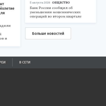
5 августа 2026
ОБЩЕСТВО
нт
Банк России сообщил об
ёхлетие
уменьшении мошеннических
для
операций во втором квартале
радили
Больше новостей
й
ов и
РЕИ
В СЕТИ