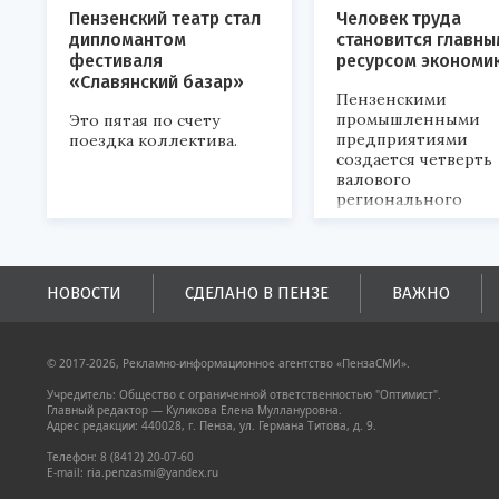
Пензенский театр стал
Человек труда
дипломантом
становится главны
фестиваля
ресурсом экономи
«Славянский базар»
Пензенскими
промышленными
Это пятая по счету
предприятиями
поездка коллектива.
создается четверть
валового
регионального
продукта и
обеспечивается до
половины налогов
поступлений в
НОВОСТИ
СДЕЛАНО В ПЕНЗЕ
ВАЖНО
бюджеты всех уровн
© 2017-2026, Рекламно-информационное агентство «ПензаСМИ».
Учредитель: Общество с ограниченной ответственностью "Оптимист".
Главный редактор — Куликова Елена Муллануровна.
Адрес редакции: 440028, г. Пенза, ул. Германа Титова, д. 9.
Телефон: 8 (8412) 20-07-60
E-mail: ria.penzasmi@yandex.ru