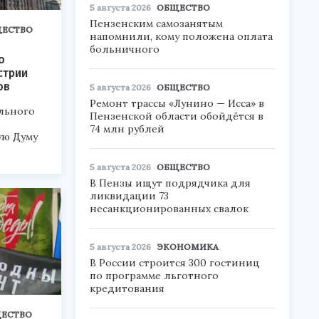
5 августа 2026
ОБЩЕСТВО
Пензенским самозанятым
ЕСТВО
напомнили, кому положена оплата
больничного
о
стрии
ов
5 августа 2026
ОБЩЕСТВО
Ремонт трассы «Лунино — Исса» в
льного
Пензенской области обойдётся в
в
74 млн рублей
ую Думу
5 августа 2026
ОБЩЕСТВО
В Пензы ищут подрядчика для
ликвидации 73
несанкционированных свалок
5 августа 2026
ЭКОНОМИКА
В России строится 300 гостиниц
по программе льготного
кредитования
ЕСТВО