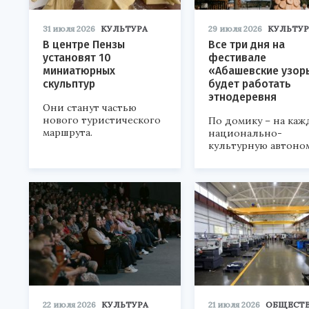
31 июля 2026
КУЛЬТУРА
29 июля 2026
КУЛЬТУР
В центре Пензы
Все три дня на
установят 10
фестивале
миниатюрных
«Абашевские узор
скульптур
будет работать
этнодеревня
Они станут частью
нового туристического
По домику – на каж
маршрута.
национально-
культурную автоно
22 июля 2026
КУЛЬТУРА
21 июля 2026
ОБЩЕСТ