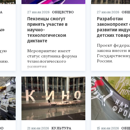
А
27 июля 2026
ОБЩЕСТВО
27 июля 2026
ОБЩ
Пензенцы смогут
Разработан
принять участие в
законопроект 
ы»
научно-
развитии инду
технологическом
детских товар
диктанте
Проект федера
закона внесен 
дую
Мероприятие имеет
Государственн
статус спутника форума
России.
мию.
технологического
развития
«Технопром-2026».
ВО
21 июля 2026
КУЛЬТУРА
15 июля 2026
ОБЩ