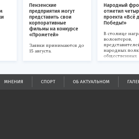
Пензенские
Народный фро
м
предприятия могут
отметил четыр
ки
представить свои
проекта «Всё 
корпоративные
Победы!»
фильмы на конкурсе
В столице наг
«Прометей»
волонтеров,
представителе
Заявки принимаются до
народных полк
15 августа.
общественных
объединений.
ых
МНЕНИЯ
СПОРТ
ОБ АКТУАЛЬНОМ
ГАЛЕ
ей.