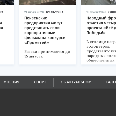
ВО
21 июля 2026
КУЛЬТУРА
15 июля 2026
ОБЩ
Пензенские
Народный фро
м
предприятия могут
отметил четыр
ки
представить свои
проекта «Всё 
корпоративные
Победы!»
фильмы на конкурсе
В столице наг
«Прометей»
волонтеров,
представителе
Заявки принимаются до
народных полк
15 августа.
общественных
объединений.
ых
МНЕНИЯ
СПОРТ
ОБ АКТУАЛЬНОМ
ГАЛЕ
ей.