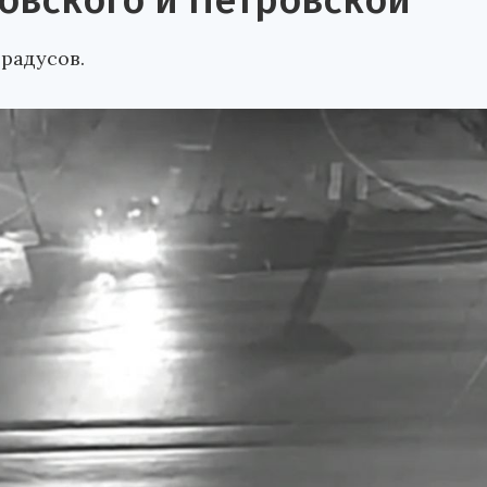
овского и Петровской
градусов.