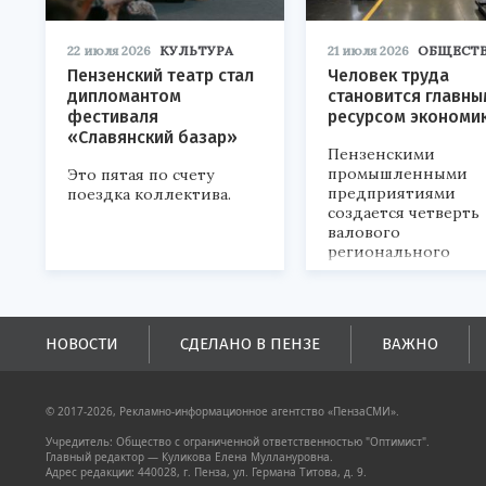
22 июля 2026
КУЛЬТУРА
21 июля 2026
ОБЩЕСТ
Пензенский театр стал
Человек труда
дипломантом
становится главны
фестиваля
ресурсом экономи
«Славянский базар»
Пензенскими
промышленными
Это пятая по счету
предприятиями
поездка коллектива.
создается четверть
валового
регионального
продукта и
обеспечивается до
половины налогов
поступлений в
НОВОСТИ
СДЕЛАНО В ПЕНЗЕ
ВАЖНО
бюджеты всех уровн
© 2017-2026, Рекламно-информационное агентство «ПензаСМИ».
Учредитель: Общество с ограниченной ответственностью "Оптимист".
Главный редактор — Куликова Елена Муллануровна.
Адрес редакции: 440028, г. Пенза, ул. Германа Титова, д. 9.