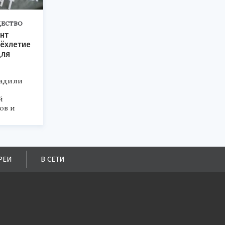
ЕСТВО
нт
ёхлетие
для
радили
й
ов и
РЕИ
В СЕТИ