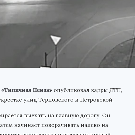
ы
«Типичная Пенза»
опубликовал кадры ДТП,
екрестке улиц Терновского и Петровской.
бирается выехать на главную дорогу. Он
затем начинает поворачивать налево на
екрестка замедляется и включает правый