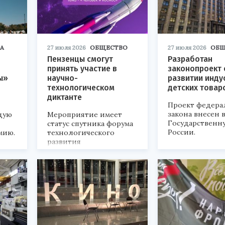
А
27 июля 2026
ОБЩЕСТВО
27 июля 2026
ОБЩ
Пензенцы смогут
Разработан
принять участие в
законопроект 
ы»
научно-
развитии инду
технологическом
детских товар
диктанте
Проект федера
закона внесен 
дую
Мероприятие имеет
Государственн
статус спутника форума
России.
мию.
технологического
развития
«Технопром-2026».