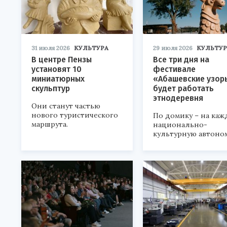
31 июля 2026
КУЛЬТУРА
29 июля 2026
КУЛЬТУР
В центре Пензы
Все три дня на
установят 10
фестивале
миниатюрных
«Абашевские узор
скульптур
будет работать
этнодеревня
Они станут частью
нового туристического
По домику – на каж
маршрута.
национально-
культурную автоно