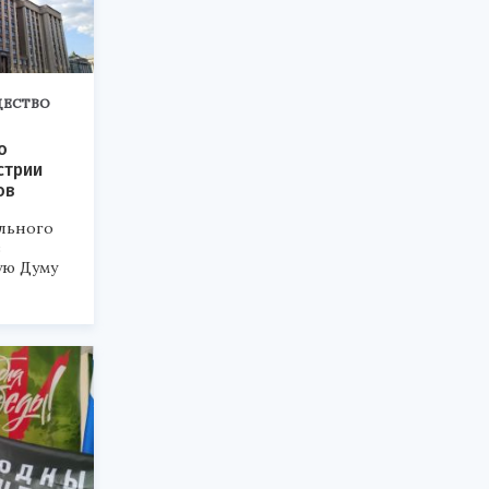
ЕСТВО
о
стрии
ов
льного
в
ую Думу