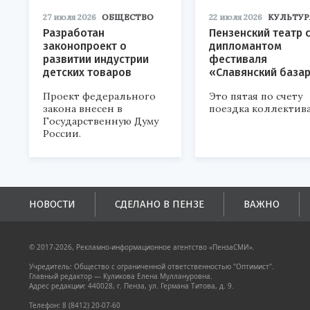
27 июля 2026
ОБЩЕСТВО
22 июля 2026
КУЛЬТУР
Разработан
Пензенский театр 
законопроект о
дипломантом
развитии индустрии
фестиваля
детских товаров
«Славянский база
Проект федерального
Это пятая по счету
закона внесен в
поездка коллектива
Государственную Думу
России.
НОВОСТИ
СДЕЛАНО В ПЕНЗЕ
ВАЖНО
© 2017-2026, Рекламно-информационное агентство «ПензаСМИ».
Учредитель: Общество с ограниченной ответственностью "Оптимист".
Главный редактор — Куликова Елена Муллануровна.
Адрес редакции: 440028, г. Пенза, ул. Германа Титова, д. 9.
Телефон: 8 (8412) 20-07-60