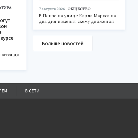
ЬТУРА
7 августа 2026
ОБЩЕСТВО
В Пензе на улице Карла Маркса на
огут
два дня изменят схему движения
вои
е
нкурсе
Больше новостей
аются до
РЕИ
В СЕТИ