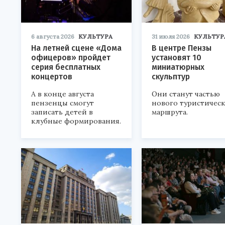
6 августа 2026
КУЛЬТУРА
31 июля 2026
КУЛЬТУР
На летней сцене «Дома
В центре Пензы
офицеров» пройдет
установят 10
серия бесплатных
миниатюрных
концертов
скульптур
А в конце августа
Они станут частью
пензенцы смогут
нового туристичес
записать детей в
маршрута.
клубные формирования.