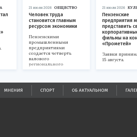
А
21 июля 2026
ОБЩЕСТВО
21 июля 2026
КУЛ
стал
Человек труда
Пензенские
становится главным
предприятия м
ресурсом экономики
представить с
р»
корпоративны
Пензенскими
фильмы на ко
промышленными
«Прометей»
предприятиями
.
создается четверть
Заявки приним
валового
15 августа.
регионального
продукта и
обеспечивается до
половины налоговых
поступлений в
МНЕНИЯ
СПОРТ
ОБ АКТУАЛЬНОМ
ГАЛЕ
бюджеты всех уровней.