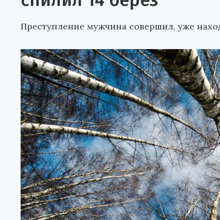
спилил 14 берез
Преступление мужчина совершил, уже наход