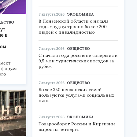
7 августа 2026
ЭКОНОМИКА
В Пензенской области с начала
ЕСТВО
года трудоустроено более 200
ут
людей с инвалидностью
ие в
ком
7 августа 2026
ОБЩЕСТВО
С начала года россияне совершили
9,5 млн туристических поездок за
меет
рубеж
а форума
ого
7 августа 2026
ОБЩЕСТВО
6».
Более 350 пензенских семей
пользуются услугами социальных
нянь
7 августа 2026
ЭКОНОМИКА
Товарооборот России и Киргизии
вырос на четверть