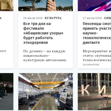
А
29 июля 2026
КУЛЬТУРА
27 июля 2026
ОБЩ
Все три дня на
Пензенцы смог
фестивале
принять участ
«Абашевские узоры»
научно-
будет работать
технологичес
этнодеревня
диктанте
кого
По домику – на каждую
Мероприятие и
национально-
статус спутник
культурную автономию.
технологическ
развития
«Технопром-202