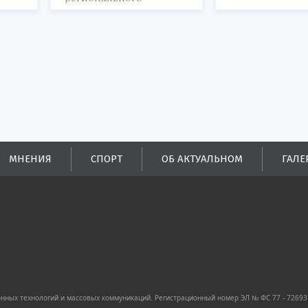
продукта и
обеспечивается до
половины налоговых
поступлений в
бюджеты всех уровней.
МНЕНИЯ
СПОРТ
ОБ АКТУАЛЬНОМ
ГАЛЕ
ных технологий и массовых коммуникаций. Регистрационный номер ЭЛ № ФС 77 - 72693 