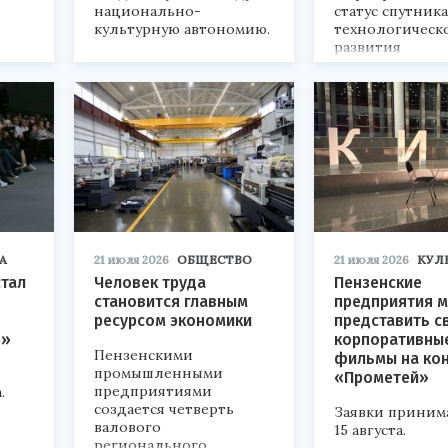
национально-
статус спутник
культурную автономию.
технологическ
развития
«Технопром-202
А
21 июля 2026
ОБЩЕСТВО
21 июля 2026
КУЛ
стал
Человек труда
Пензенские
становится главным
предприятия м
ресурсом экономики
представить с
р»
корпоративны
Пензенскими
фильмы на ко
промышленными
«Прометей»
предприятиями
.
создается четверть
Заявки приним
валового
15 августа.
регионального