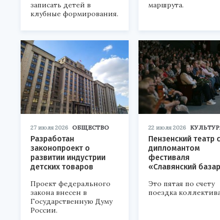
записать детей в
маршрута.
клубные формирования.
27 июля 2026
ОБЩЕСТВО
22 июля 2026
КУЛЬТУР
Разработан
Пензенский театр 
законопроект о
дипломантом
развитии индустрии
фестиваля
детских товаров
«Славянский база
Проект федерального
Это пятая по счету
закона внесен в
поездка коллектива
Государственную Думу
России.