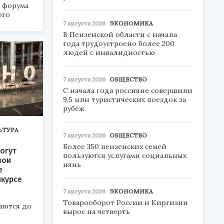
а форума
ого
7 августа 2026
ЭКОНОМИКА
6».
В Пензенской области с начала
года трудоустроено более 200
людей с инвалидностью
7 августа 2026
ОБЩЕСТВО
С начала года россияне совершили
9,5 млн туристических поездок за
рубеж
ЬТУРА
7 августа 2026
ОБЩЕСТВО
Более 350 пензенских семей
огут
пользуются услугами социальных
вои
нянь
е
нкурсе
7 августа 2026
ЭКОНОМИКА
Товарооборот России и Киргизии
аются до
вырос на четверть