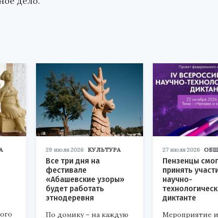
ное дело.
А
29 июля 2026
КУЛЬТУРА
27 июля 2026
ОБЩ
Все три дня на
Пензенцы смог
фестивале
принять участ
«Абашевские узоры»
научно-
будет работать
технологичес
этнодеревня
диктанте
кого
По домику – на каждую
Мероприятие и