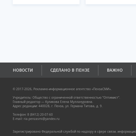
НОВОСТИ
СДЕЛАНО В ПЕНЗЕ
ВАЖНО
© 2017-2026, Рекламно-информационное агентство «ПензаСМИ».
Учредитель: Общество с ограниченной ответственностью "Оптимист".
Главный редактор — Куликова Елена Муллануровна.
Адрес редакции: 440028, г. Пенза, ул. Германа Титова, д. 9.
Телефон: 8 (8412) 20-07-60
E-mail: ria.penzasmi@yandex.ru
Зарегистрировано Федеральной службой по надзору в сфере связи, информацион