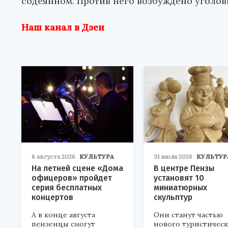
содеянном. Против него возбуждено уголов
Наш канал в Дзен
6 августа 2026
КУЛЬТУРА
31 июля 2026
КУЛЬТУР
На летней сцене «Дома
В центре Пензы
офицеров» пройдет
установят 10
серия бесплатных
миниатюрных
концертов
скульптур
А в конце августа
Они станут частью
пензенцы смогут
нового туристичес