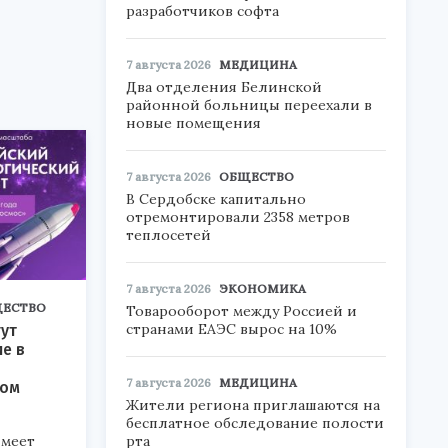
разработчиков софта
7 августа 2026
МЕДИЦИНА
Два отделения Белинской
районной больницы переехали в
новые помещения
7 августа 2026
ОБЩЕСТВО
В Сердобске капитально
отремонтировали 2358 метров
теплосетей
7 августа 2026
ЭКОНОМИКА
ЕСТВО
Товарооборот между Россией и
странами ЕАЭС вырос на 10%
ут
ие в
7 августа 2026
МЕДИЦИНА
ком
Жители региона приглашаются на
бесплатное обследование полости
меет
рта