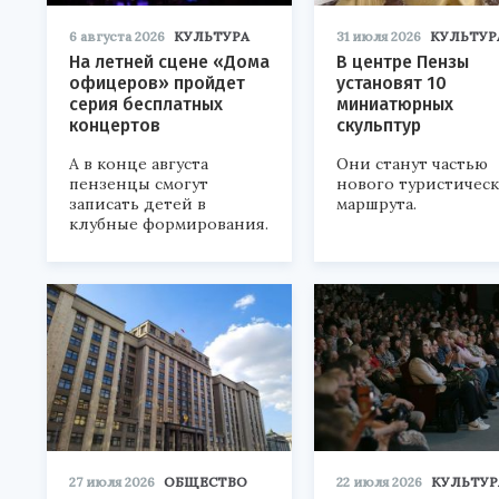
6 августа 2026
КУЛЬТУРА
31 июля 2026
КУЛЬТУР
На летней сцене «Дома
В центре Пензы
офицеров» пройдет
установят 10
серия бесплатных
миниатюрных
концертов
скульптур
А в конце августа
Они станут частью
пензенцы смогут
нового туристичес
записать детей в
маршрута.
клубные формирования.
27 июля 2026
ОБЩЕСТВО
22 июля 2026
КУЛЬТУР