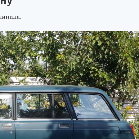
ну
линина.