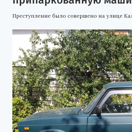
припаркованную маши
Преступление было совершено на улице Ка