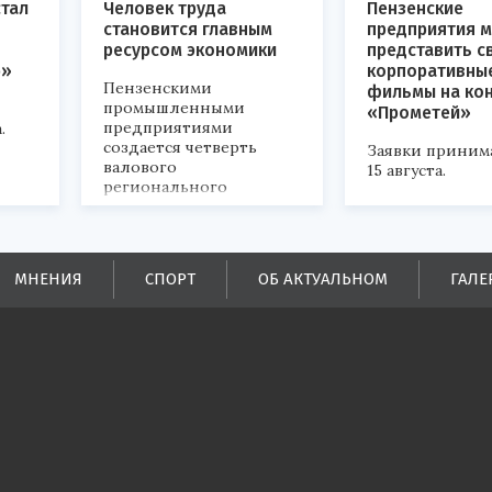
стал
Человек труда
Пензенские
становится главным
предприятия м
ресурсом экономики
представить с
р»
корпоративны
Пензенскими
фильмы на ко
промышленными
«Прометей»
предприятиями
.
создается четверть
Заявки приним
валового
15 августа.
регионального
продукта и
обеспечивается до
половины налоговых
поступлений в
МНЕНИЯ
СПОРТ
ОБ АКТУАЛЬНОМ
ГАЛЕ
бюджеты всех уровней.