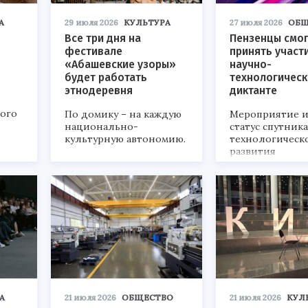
А
29 июля 2026
КУЛЬТУРА
27 июля 2026
ОБЩ
Все три дня на
Пензенцы смог
фестивале
принять участ
«Абашевские узоры»
научно-
будет работать
технологичес
этнодеревня
диктанте
кого
По домику – на каждую
Мероприятие и
национально-
статус спутник
культурную автономию.
технологическ
развития
«Технопром-202
А
21 июля 2026
ОБЩЕСТВО
21 июля 2026
КУЛ