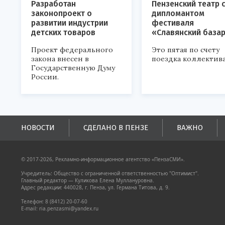
Разработан
Пензенский театр 
законопроект о
дипломантом
развитии индустрии
фестиваля
детских товаров
«Славянский база
Проект федерального
Это пятая по счету
закона внесен в
поездка коллектива
Государственную Думу
России.
НОВОСТИ
СДЕЛАНО В ПЕНЗЕ
ВАЖНО
© 2017-2026, Рекламно-информационное агентство «ПензаСМИ».
Учредитель: Общество с ограниченной ответственностью "Оптимист".
Главный редактор — Куликова Елена Муллануровна.
Адрес редакции: 440028, г. Пенза, ул. Германа Титова, д. 9.
Телефон: 8 (8412) 20-07-60
E-mail: ria.penzasmi@yandex.ru