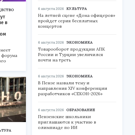
6 августа 2026
КУЛЬТУРА
ЕСТВО
На летней сцене «Дома офицеров»
ут
пройдет серия бесплатных
ие в
концертов
ком
6 августа 2026
ЭКОНОМИКА
Товарооборот продукции АПК
меет
России и Турции увеличился
а форума
почти на треть
ого
6».
6 августа 2026
ЭКОНОМИКА
В Пензе назвали тему и
направления XIV конференции
разработчиков «СЕКОН-2026»
6 августа 2026
ОБРАЗОВАНИЕ
Пензенские школьники
приглашаются к участию в
олимпиаде по ИИ
ЬТУРА