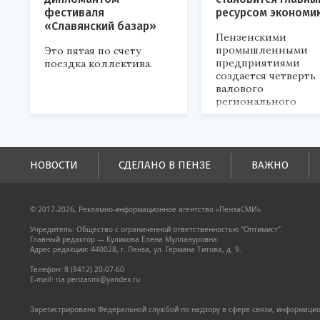
фестиваля
ресурсом экономи
«Славянский базар»
Пензенскими
промышленными
Это пятая по счету
предприятиями
поездка коллектива.
создается четверть
валового
регионального
продукта и
обеспечивается до
половины налогов
поступлений в
НОВОСТИ
СДЕЛАНО В ПЕНЗЕ
ВАЖНО
бюджеты всех уровн
© 2017-2026, Рекламно-информационное агентство «ПензаСМИ».
Учредитель: Общество с ограниченной ответственностью "Оптимист".
Главный редактор — Куликова Елена Муллануровна.
Адрес редакции: 440028, г. Пенза, ул. Германа Титова, д. 9.
Телефон: 8 (8412) 20-07-60
E-mail: ria.penzasmi@yandex.ru
Зарегистрировано Федеральной службой по надзору в сфере связи, информацион