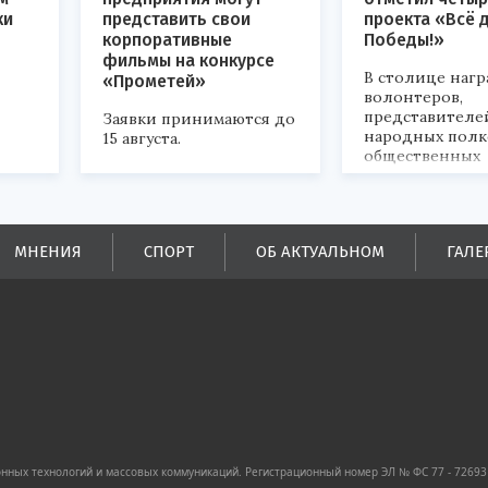
ки
представить свои
проекта «Всё 
корпоративные
Победы!»
фильмы на конкурсе
В столице наг
«Прометей»
волонтеров,
представителе
Заявки принимаются до
народных полк
15 августа.
общественных
объединений.
ых
МНЕНИЯ
СПОРТ
ОБ АКТУАЛЬНОМ
ГАЛЕ
ей.
ных технологий и массовых коммуникаций. Регистрационный номер ЭЛ № ФС 77 - 72693 