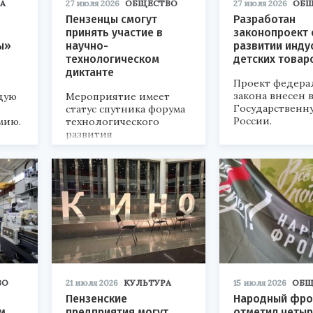
А
27 июля 2026
ОБЩЕСТВО
27 июля 2026
ОБЩ
Пензенцы смогут
Разработан
принять участие в
законопроект 
ы»
научно-
развитии инду
технологическом
детских товар
диктанте
Проект федера
закона внесен 
дую
Мероприятие имеет
Государственн
статус спутника форума
России.
мию.
технологического
развития
«Технопром-2026».
ВО
21 июля 2026
КУЛЬТУРА
15 июля 2026
ОБЩ
Пензенские
Народный фро
м
предприятия могут
отметил четыр