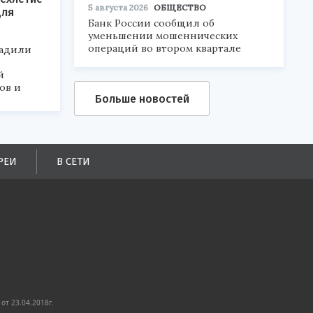
5 августа 2026
ОБЩЕСТВО
для
Банк России сообщил об
уменьшении мошеннических
операций во втором квартале
радили
й
ов и
Больше новостей
РЕИ
В СЕТИ
от 23.04.2018г.