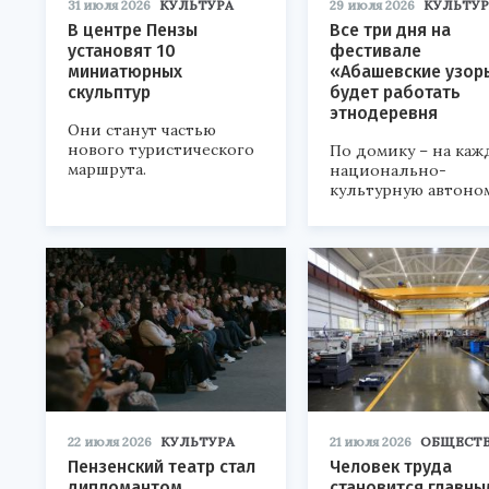
31 июля 2026
КУЛЬТУРА
29 июля 2026
КУЛЬТУР
В центре Пензы
Все три дня на
установят 10
фестивале
миниатюрных
«Абашевские узор
скульптур
будет работать
этнодеревня
Они станут частью
нового туристического
По домику – на каж
маршрута.
национально-
культурную автоно
22 июля 2026
КУЛЬТУРА
21 июля 2026
ОБЩЕСТ
Пензенский театр стал
Человек труда
дипломантом
становится главны