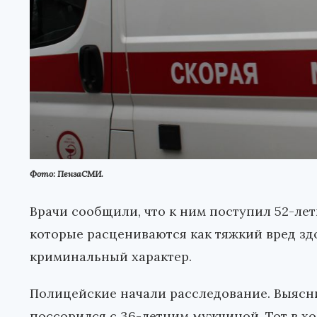
Фото: ПензаСМИ.
Врачи сообщили, что к ним поступил 52-ле
которые расцениваются как тяжкий вред з
криминальный характер.
Полицейские начали расследование. Выясни
поссорился с 36-летним мужчиной. Тот в хо