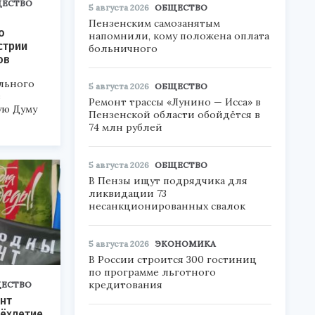
ЕСТВО
5 августа 2026
ОБЩЕСТВО
Пензенским самозанятым
о
напомнили, кому положена оплата
стрии
больничного
ов
льного
5 августа 2026
ОБЩЕСТВО
в
Ремонт трассы «Лунино — Исса» в
ую Думу
Пензенской области обойдётся в
74 млн рублей
5 августа 2026
ОБЩЕСТВО
В Пензы ищут подрядчика для
ликвидации 73
несанкционированных свалок
5 августа 2026
ЭКОНОМИКА
В России строится 300 гостиниц
по программе льготного
кредитования
ЕСТВО
нт
ёхлетие