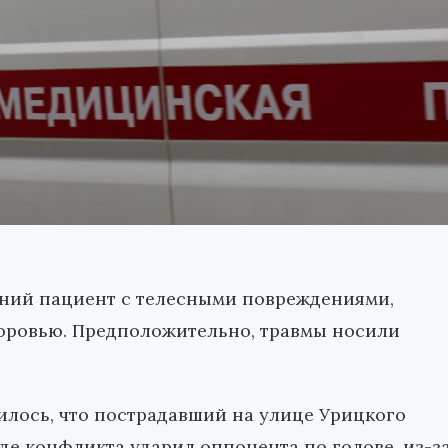
тний пациент с телесными повреждениями,
доровью. Предположительно, травмы носили
лось, что пострадавший на улице Урицкого
де конфликта ударил оппонента по голове, из-з