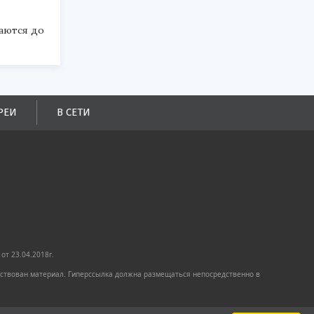
аются до
РЕИ
В СЕТИ
от 23.04.2018г.
имствован материал. Гиперссылка должна размещаться непосредственно в