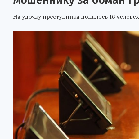
мошеннику за обман г
На удочку преступника попалось 16 человек