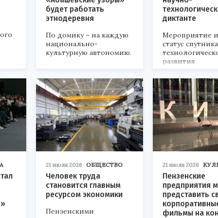
будет работать
технологичес
этнодеревня
диктанте
кого
По домику – на каждую
Мероприятие и
национально-
статус спутник
культурную автономию.
технологическ
развития
«Технопром-202
А
21 июля 2026
ОБЩЕСТВО
21 июля 2026
КУЛ
стал
Человек труда
Пензенские
становится главным
предприятия м
ресурсом экономики
представить с
р»
корпоративны
Пензенскими
фильмы на ко