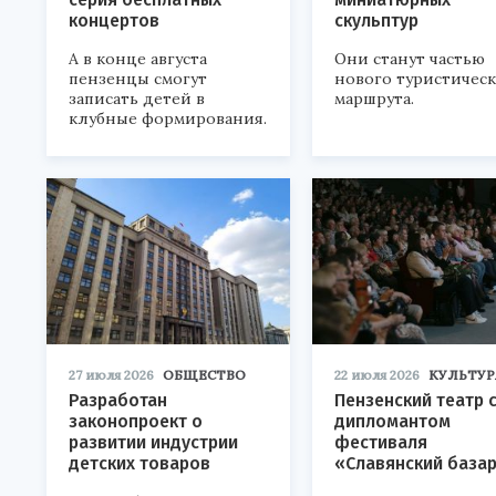
концертов
скульптур
А в конце августа
Они станут частью
пензенцы смогут
нового туристичес
записать детей в
маршрута.
клубные формирования.
27 июля 2026
ОБЩЕСТВО
22 июля 2026
КУЛЬТУР
Разработан
Пензенский театр 
законопроект о
дипломантом
развитии индустрии
фестиваля
детских товаров
«Славянский база