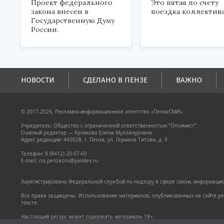
Проект федерального
Это пятая по счету
закона внесен в
поездка коллектива
Государственную Думу
России.
НОВОСТИ
СДЕЛАНО В ПЕНЗЕ
ВАЖНО
© 2017-2026, Рекламно-информационное агентство «ПензаСМИ».
Учредитель: Общество с ограниченной ответственностью "Оптимист".
Главный редактор — Куликова Елена Муллануровна.
Адрес редакции: 440028, г. Пенза, ул. Германа Титова, д. 9.
Телефон: 8 (8412) 20-07-60
E-mail: ria.penzasmi@yandex.ru
Зарегистрировано Федеральной службой по надзору в сфере связи, информацион
Все права защищены. Использование материалов, опубликованных на сайте pen
тексте.
Настоящий ресурс может содержать материалы 18+.
Политика конфиденциальности