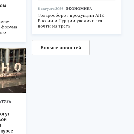
ком
6 августа 2026
ЭКОНОМИКА
Товарооборот продукции АПК
России и Турции увеличился
меет
почти на треть
а форума
ого
6».
Больше новостей
ЬТУРА
огут
вои
е
нкурсе