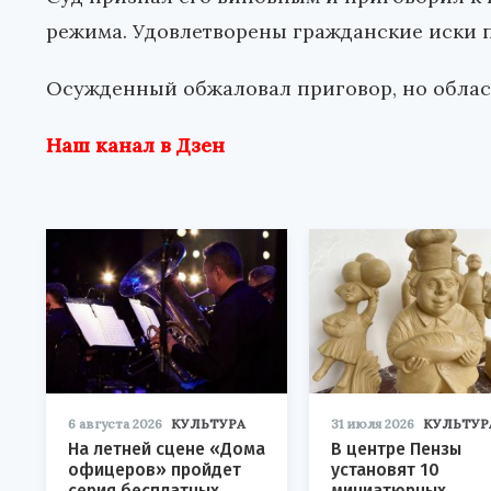
режима. Удовлетворены гражданские иски п
Осужденный обжаловал приговор, но област
Наш канал в Дзен
6 августа 2026
КУЛЬТУРА
31 июля 2026
КУЛЬТУР
На летней сцене «Дома
В центре Пензы
офицеров» пройдет
установят 10
серия бесплатных
миниатюрных