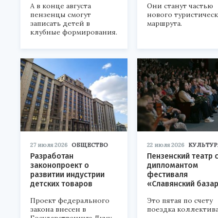
А в конце августа
Они станут частью
пензенцы смогут
нового туристичес
записать детей в
маршрута.
клубные формирования.
27 июля 2026
ОБЩЕСТВО
22 июля 2026
КУЛЬТУР
Разработан
Пензенский театр 
законопроект о
дипломантом
развитии индустрии
фестиваля
детских товаров
«Славянский база
Проект федерального
Это пятая по счету
закона внесен в
поездка коллектива