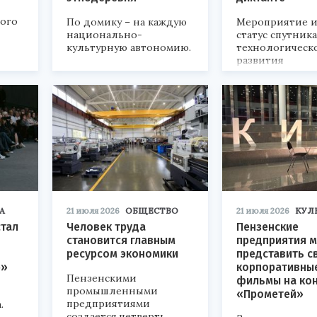
кого
По домику – на каждую
Мероприятие и
национально-
статус спутник
культурную автономию.
технологическ
развития
«Технопром-202
А
21 июля 2026
ОБЩЕСТВО
21 июля 2026
КУЛ
стал
Человек труда
Пензенские
становится главным
предприятия м
ресурсом экономики
представить с
р»
корпоративны
Пензенскими
фильмы на ко
промышленными
«Прометей»
предприятиями
.
создается четверть