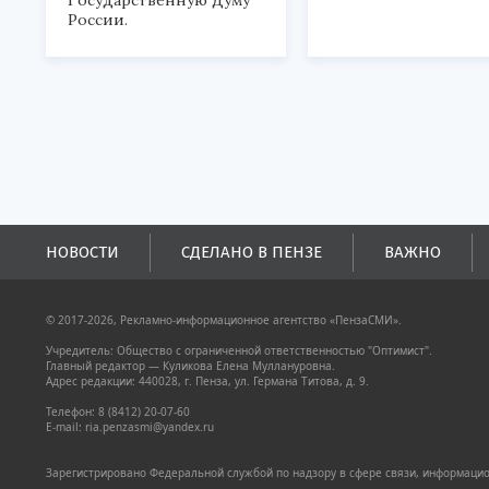
Государственную Думу
России.
НОВОСТИ
СДЕЛАНО В ПЕНЗЕ
ВАЖНО
© 2017-2026, Рекламно-информационное агентство «ПензаСМИ».
Учредитель: Общество с ограниченной ответственностью "Оптимист".
Главный редактор — Куликова Елена Муллануровна.
Адрес редакции: 440028, г. Пенза, ул. Германа Титова, д. 9.
Телефон: 8 (8412) 20-07-60
E-mail: ria.penzasmi@yandex.ru
Зарегистрировано Федеральной службой по надзору в сфере связи, информацион