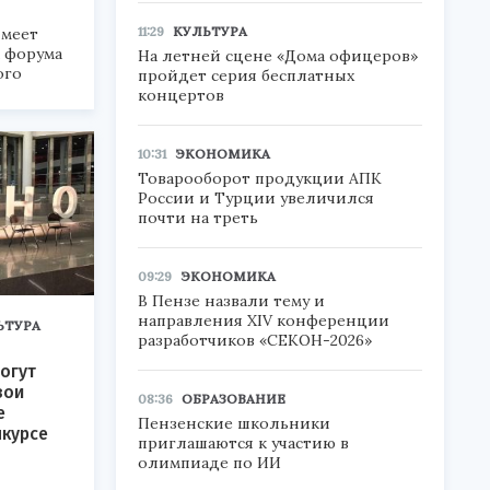
11:29
КУЛЬТУРА
меет
а форума
На летней сцене «Дома офицеров»
ого
пройдет серия бесплатных
концертов
6».
10:31
ЭКОНОМИКА
Товарооборот продукции АПК
России и Турции увеличился
почти на треть
09:29
ЭКОНОМИКА
В Пензе назвали тему и
направления XIV конференции
ЬТУРА
разработчиков «СЕКОН-2026»
огут
вои
08:36
ОБРАЗОВАНИЕ
е
Пензенские школьники
нкурсе
приглашаются к участию в
олимпиаде по ИИ