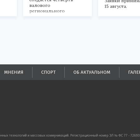
Заявки приним
валового
15 августа.
регионального
продукта и
обеспечивается до
половины налоговых
поступлений в
бюджеты всех уровней.
МНЕНИЯ
СПОРТ
ОБ АКТУАЛЬНОМ
ГАЛЕ
ных технологий и массовых коммуникаций. Регистрационный номер ЭЛ № ФС 77 - 72693 