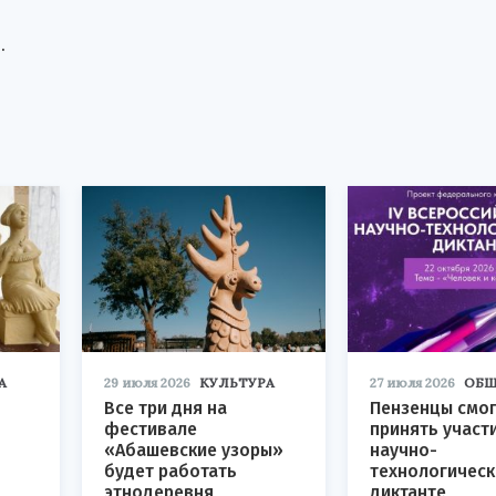
.
А
29 июля 2026
КУЛЬТУРА
27 июля 2026
ОБЩ
Все три дня на
Пензенцы смог
фестивале
принять участ
«Абашевские узоры»
научно-
будет работать
технологичес
этнодеревня
диктанте