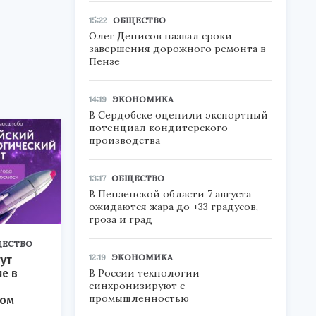
15:22
ОБЩЕСТВО
Олег Денисов назвал сроки
завершения дорожного ремонта в
Пензе
14:19
ЭКОНОМИКА
В Сердобске оценили экспортный
потенциал кондитерского
производства
13:17
ОБЩЕСТВО
В Пензенской области 7 августа
ожидаются жара до +33 градусов,
гроза и град
ЕСТВО
12:19
ЭКОНОМИКА
ут
В России технологии
ие в
синхронизируют с
промышленностью
ком