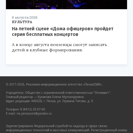
6 августа 2026
КУЛЬТУРА
На летней сцене «Дома офицеров» пройдет
серия бесплатных концертов
А в конце августа пензенцы смогут записать
детей в клубные формирования.
© 2017-2026, Рекламно-информационное агентство «ПензаСМИ».
Учредитель: Общество с ограниченной ответственностью "Оптимист".
Главный редактор — Куликова Елена Муллануровна.
Адрес редакции: 440028, г. Пенза, ул. Германа Титова, д. 9.
Телефон: 8 (8412) 20-07-60
E-mail: ria.penzasmi@yandex.ru
Зарегистрировано Федеральной службой по надзору в сфере связи,
информационных технологий и массовых коммуникаций. Регистрационный номер