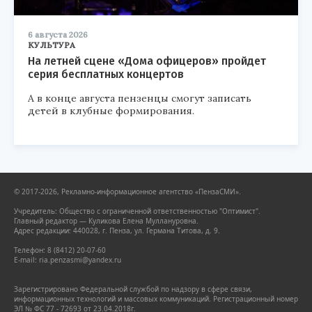
6 августа 2026
КУЛЬТУРА
На летней сцене «Дома офицеров» пройдет
серия бесплатных концертов
А в конце августа пензенцы смогут записать
детей в клубные формирования.
© 2017-2026, Рекламно-информационное агентство «ПензаСМИ».
Учредитель: Общество с ограниченной ответственностью "Оптимист".
Главный редактор — Куликова Елена Муллануровна.
Адрес редакции: 440028, г. Пенза, ул. Германа Титова, д. 9.
Телефон: 8 (8412) 20-07-60
E-mail: ria.penzasmi@yandex.ru
Зарегистрировано Федеральной службой по надзору в сфере связи,
информационных технологий и массовых коммуникаций. Регистрационный номер
ЭЛ № ФС 77 - 72693 от 23.04.2018г.