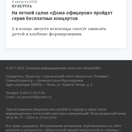
6 августа 2026
КУЛЬТУРА
На летней сцене «Дома офицеров» пройдет
серия бесплатных концертов
А в конце августа пензенцы смогут записать
детей в клубные формирования.
© 2017-2026, Рекламно-информационное агентство «ПензаСМИ».
Учредитель: Общество с ограниченной ответственностью "Оптимист".
Главный редактор — Куликова Елена Муллануровна.
Адрес редакции: 440028, г. Пенза, ул. Германа Титова, д. 9.
Телефон: 8 (8412) 20-07-60
E-mail: ria.penzasmi@yandex.ru
Зарегистрировано Федеральной службой по надзору в сфере связи,
информационных технологий и массовых коммуникаций. Регистрационный номер
ЭЛ № ФС 77 - 72693 от 23.04.2018г.
Все права защищены. Использование материалов, опубликованных на сайте
penzasmi.ru допускается с обязательной прямой гиперссылкой на страницу, с