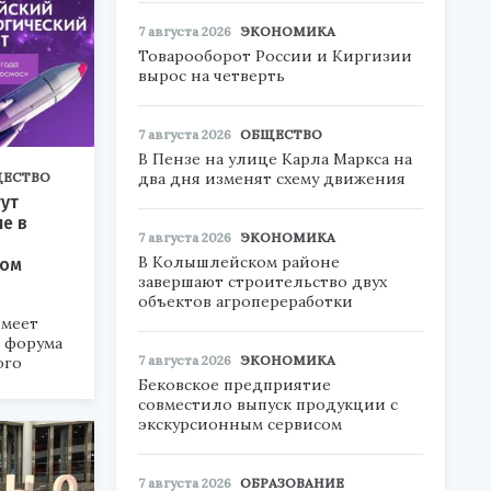
7 августа 2026
ЭКОНОМИКА
Товарооборот России и Киргизии
вырос на четверть
7 августа 2026
ОБЩЕСТВО
В Пензе на улице Карла Маркса на
ЕСТВО
два дня изменят схему движения
ут
ие в
7 августа 2026
ЭКОНОМИКА
В Колышлейском районе
ком
завершают строительство двух
объектов агропереработки
меет
а форума
7 августа 2026
ЭКОНОМИКА
ого
Бековское предприятие
6».
совместило выпуск продукции с
экскурсионным сервисом
7 августа 2026
ОБРАЗОВАНИЕ