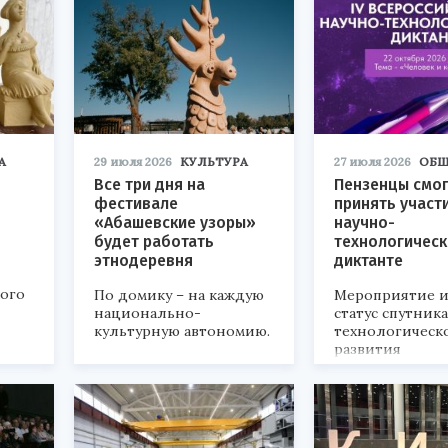
А
29 июля 2026
КУЛЬТУРА
27 июля 2026
ОБЩ
Все три дня на
Пензенцы смог
фестивале
принять участ
«Абашевские узоры»
научно-
будет работать
технологичес
этнодеревня
диктанте
кого
По домику – на каждую
Мероприятие и
национально-
статус спутник
культурную автономию.
технологическ
развития
«Технопром-202