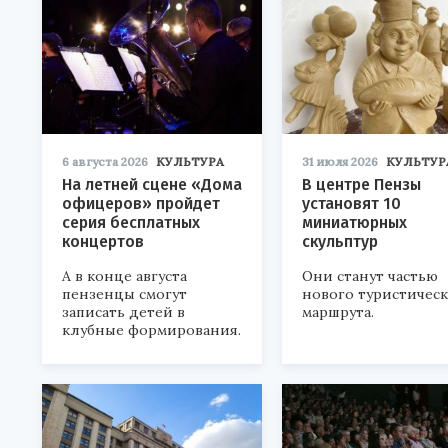
6 августа 2026
КУЛЬТУРА
31 июля 2026
КУЛЬТУР
На летней сцене «Дома
В центре Пензы
офицеров» пройдет
установят 10
серия бесплатных
миниатюрных
концертов
скульптур
А в конце августа
Они станут частью
пензенцы смогут
нового туристичес
записать детей в
маршрута.
клубные формирования.