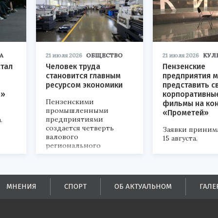
А
21 июля 2026
ОБЩЕСТВО
21 июля 2026
КУЛ
стал
Человек труда
Пензенские
становится главным
предприятия м
ресурсом экономики
представить с
р»
корпоративны
Пензенскими
фильмы на ко
промышленными
«Прометей»
предприятиями
.
создается четверть
Заявки приним
валового
15 августа.
регионального
продукта и
обеспечивается до
половины налоговых
поступлений в
МНЕНИЯ
СПОРТ
ОБ АКТУАЛЬНОМ
ГАЛЕ
бюджеты всех уровней.