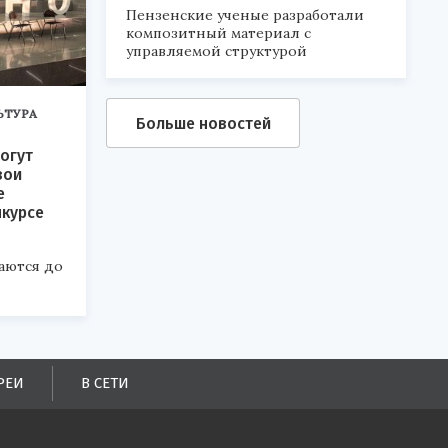
Пензенские ученые разработали
композитный материал с
управляемой структурой
ЬТУРА
Больше новостей
огут
вои
е
нкурсе
аются до
РЕИ
В СЕТИ