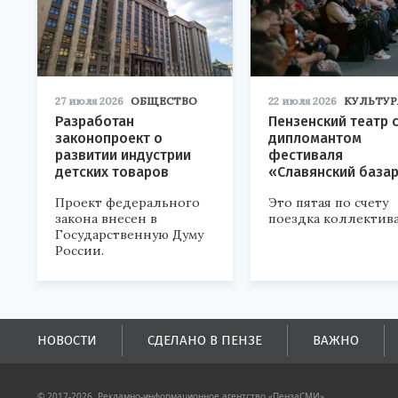
27 июля 2026
ОБЩЕСТВО
22 июля 2026
КУЛЬТУР
Разработан
Пензенский театр 
законопроект о
дипломантом
развитии индустрии
фестиваля
детских товаров
«Славянский база
Проект федерального
Это пятая по счету
закона внесен в
поездка коллектива
Государственную Думу
России.
НОВОСТИ
СДЕЛАНО В ПЕНЗЕ
ВАЖНО
© 2017-2026, Рекламно-информационное агентство «ПензаСМИ».