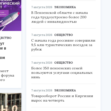
7 августа 2026
ЭКОНОМИКА
В Пензенской области с начала
года трудоустроено более 200
людей с инвалидностью
7 августа 2026
ОБЩЕСТВО
ЕСТВО
С начала года россияне совершили
ут
9,5 млн туристических поездок за
ие в
рубеж
ком
7 августа 2026
ОБЩЕСТВО
Более 350 пензенских семей
меет
пользуются услугами социальных
а форума
нянь
ого
6».
7 августа 2026
ЭКОНОМИКА
Товарооборот России и Киргизии
вырос на четверть