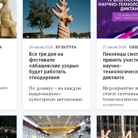
А
29 июля 2026
КУЛЬТУРА
27 июля 2026
ОБЩ
Все три дня на
Пензенцы смог
фестивале
принять участ
«Абашевские узоры»
научно-
будет работать
технологичес
этнодеревня
диктанте
кого
По домику – на каждую
Мероприятие и
национально-
статус спутник
культурную автономию.
технологическ
развития
«Технопром-202