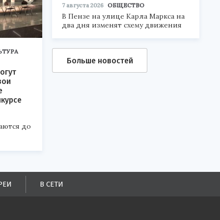
7 августа 2026
ОБЩЕСТВО
В Пензе на улице Карла Маркса на
два дня изменят схему движения
ЬТУРА
Больше новостей
огут
вои
е
нкурсе
аются до
РЕИ
В СЕТИ