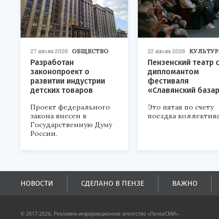
27 июля 2026
ОБЩЕСТВО
22 июля 2026
КУЛЬТУР
Разработан
Пензенский театр 
законопроект о
дипломантом
развитии индустрии
фестиваля
детских товаров
«Славянский база
Проект федерального
Это пятая по счету
закона внесен в
поездка коллектива
Государственную Думу
России.
НОВОСТИ
СДЕЛАНО В ПЕНЗЕ
ВАЖНО
© 2017-2026, Рекламно-информационное агентство «ПензаСМИ».