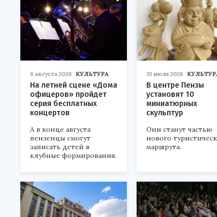
6 августа 2026
КУЛЬТУРА
31 июля 2026
КУЛЬТУР
На летней сцене «Дома
В центре Пензы
офицеров» пройдет
установят 10
серия бесплатных
миниатюрных
концертов
скульптур
А в конце августа
Они станут частью
пензенцы смогут
нового туристичес
записать детей в
маршрута.
клубные формирования.