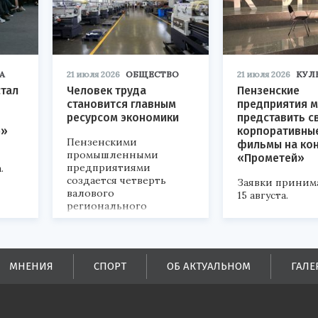
А
21 июля 2026
ОБЩЕСТВО
21 июля 2026
КУЛ
стал
Человек труда
Пензенские
становится главным
предприятия м
ресурсом экономики
представить с
р»
корпоративны
Пензенскими
фильмы на ко
промышленными
«Прометей»
предприятиями
.
создается четверть
Заявки приним
валового
15 августа.
регионального
продукта и
обеспечивается до
половины налоговых
поступлений в
МНЕНИЯ
СПОРТ
ОБ АКТУАЛЬНОМ
ГАЛЕ
бюджеты всех уровней.