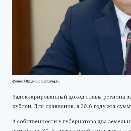
Фото: http://www.pnzreg.ru.
Задекларированный доход главы региона за 
рублей. Для сравнения, в 2016 году эта сумму
В собственности у губернатора два земельн
чуть более 30. А также жилой дом площадью