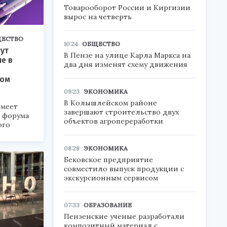
Товарооборот России и Киргизии
вырос на четверть
ЕСТВО
10:24
ОБЩЕСТВО
ут
В Пензе на улице Карла Маркса на
ие в
два дня изменят схему движения
ком
09:23
ЭКОНОМИКА
В Колышлейском районе
меет
завершают строительство двух
а форума
объектов агропереработки
ого
6».
08:28
ЭКОНОМИКА
Бековское предприятие
совместило выпуск продукции с
экскурсионным сервисом
07:33
ОБРАЗОВАНИЕ
Пензенские ученые разработали
композитный материал с