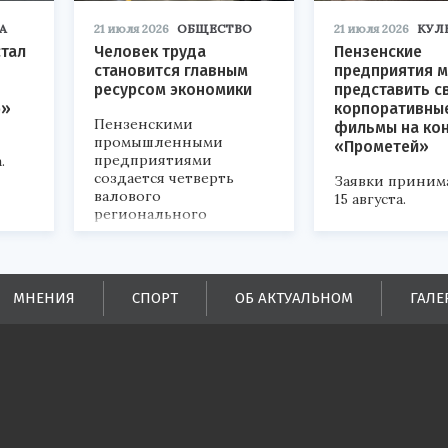
А
21 июля 2026
ОБЩЕСТВО
21 июля 2026
КУЛ
стал
Человек труда
Пензенские
становится главным
предприятия м
ресурсом экономики
представить с
р»
корпоративны
Пензенскими
фильмы на ко
промышленными
«Прометей»
предприятиями
.
создается четверть
Заявки приним
валового
15 августа.
регионального
продукта и
обеспечивается до
половины налоговых
поступлений в
МНЕНИЯ
СПОРТ
ОБ АКТУАЛЬНОМ
ГАЛЕ
бюджеты всех уровней.