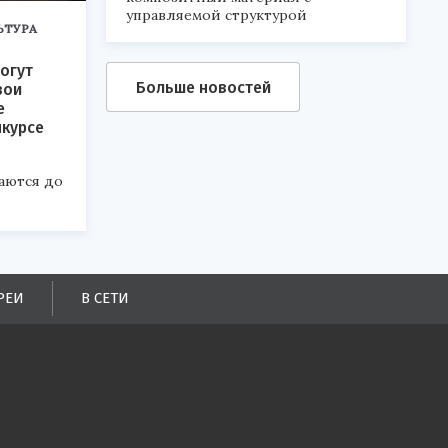
управляемой структурой
ЬТУРА
огут
Больше новостей
вои
е
нкурсе
аются до
РЕИ
В СЕТИ