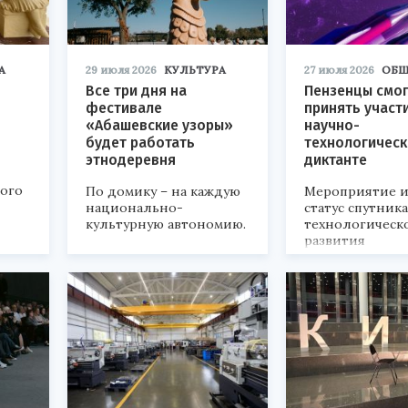
А
29 июля 2026
КУЛЬТУРА
27 июля 2026
ОБЩ
Все три дня на
Пензенцы смог
фестивале
принять участ
«Абашевские узоры»
научно-
будет работать
технологичес
этнодеревня
диктанте
кого
По домику – на каждую
Мероприятие и
национально-
статус спутник
культурную автономию.
технологическ
развития
«Технопром-202