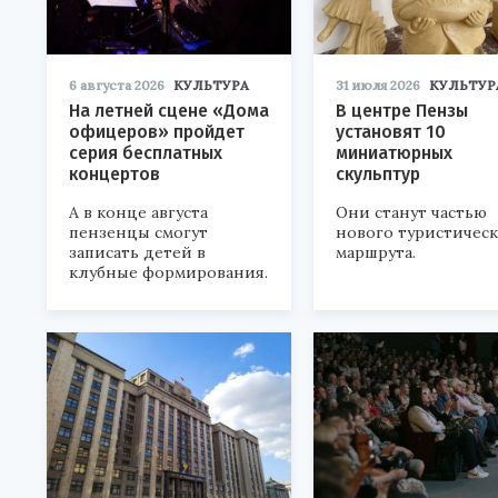
6 августа 2026
КУЛЬТУРА
31 июля 2026
КУЛЬТУР
На летней сцене «Дома
В центре Пензы
офицеров» пройдет
установят 10
серия бесплатных
миниатюрных
концертов
скульптур
А в конце августа
Они станут частью
пензенцы смогут
нового туристичес
записать детей в
маршрута.
клубные формирования.