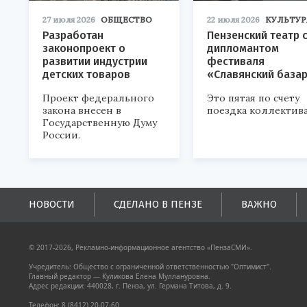
27 июля 2026
ОБЩЕСТВО
22 июля 2026
КУЛЬТУР
Разработан
Пензенский театр 
законопроект о
дипломантом
развитии индустрии
фестиваля
детских товаров
«Славянский база
Проект федерального
Это пятая по счету
закона внесен в
поездка коллектива
Государственную Думу
России.
НОВОСТИ
СДЕЛАНО В ПЕНЗЕ
ВАЖНО
© 2017-2026, Рекламно-информационное агентство «ПензаСМИ».
Учредитель: Общество с ограниченной ответственностью "Оптимист".
Главный редактор — Куликова Елена Муллануровна.
Адрес редакции: 440028, г. Пенза, ул. Германа Титова, д. 9.
Телефон: 8 (8412) 20-07-60