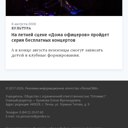
6 августа 2026
КУЛЬТУРА
На летней сцене «Дома офицеров» пройдет
серия бесплатных концертов
А в конце августа пензенцы смогут записать
детей в клубные формирования.
© 2017-2026, Рекламно-информационное агентство «ПензаСМИ».
Учредитель: Общество с ограниченной ответственностью "Оптимист".
Главный редактор — Куликова Елена Муллануровна.
Адрес редакции: 440028, г. Пенза, ул. Германа Титова, д. 9.
Телефон: 8 (8412) 20-07-60
E-mail: ria.penzasmi@yandex.ru