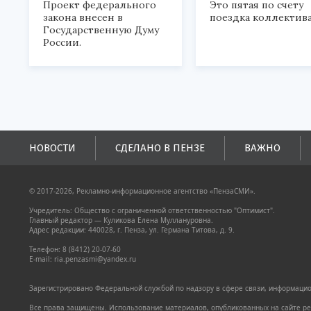
Проект федерального
Это пятая по счету
закона внесен в
поездка коллектива
Государственную Думу
России.
НОВОСТИ
СДЕЛАНО В ПЕНЗЕ
ВАЖНО
© 2017-2026, Рекламно-информационное агентство «ПензаСМИ».
Учредитель: Общество с ограниченной ответственностью "Оптимист".
Главный редактор — Куликова Елена Муллануровна.
Адрес редакции: 440028, г. Пенза, ул. Германа Титова, д. 9.
Телефон: 8 (8412) 20-07-60
E-mail: ria.penzasmi@yandex.ru
Зарегистрировано Федеральной службой по надзору в сфере связи, информацион
Все права защищены. Использование материалов, опубликованных на сайте pen