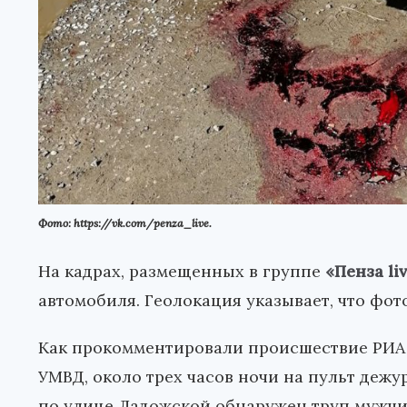
Фото: https://vk.com/penza_live.
На кадрах, размещенных в группе
«Пенза li
автомобиля. Геолокация указывает, что фот
Как прокомментировали происшествие РИА
УМВД, около трех часов ночи на пульт деж
по улице Ладожской обнаружен труп мужчи