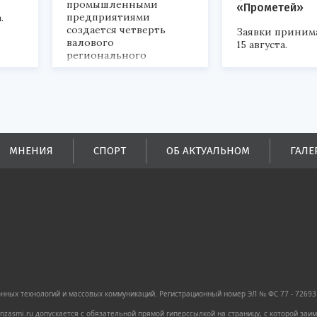
промышленными
«Прометей»
предприятиями
.
создается четверть
Заявки приним
валового
15 августа.
регионального
продукта и
обеспечивается до
половины налоговых
поступлений в
бюджеты всех уровней.
МНЕНИЯ
СПОРТ
ОБ АКТУАЛЬНОМ
ГАЛЕ
ных технологий и массовых коммуникаций. Регистрационный номер ЭЛ № ФС 77 - 72693 
zasmi.ru допускается с обязательной прямой гиперссылкой на страницу, с которой за