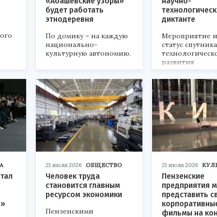
«Абашевские узоры»
научно-
будет работать
технологичес
этнодеревня
диктанте
кого
По домику – на каждую
Мероприятие и
национально-
статус спутник
культурную автономию.
технологическ
развития
«Технопром-202
А
21 июля 2026
ОБЩЕСТВО
21 июля 2026
КУЛ
стал
Человек труда
Пензенские
становится главным
предприятия м
ресурсом экономики
представить с
р»
корпоративны
Пензенскими
фильмы на ко