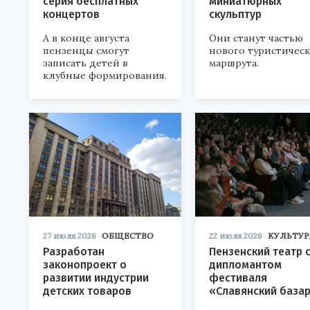
серия бесплатных
миниатюрных
концертов
скульптур
А в конце августа
Они станут частью
пензенцы смогут
нового туристичес
записать детей в
маршрута.
клубные формирования.
27 июля 2026
ОБЩЕСТВО
22 июля 2026
КУЛЬТУР
Разработан
Пензенский театр 
законопроект о
дипломантом
развитии индустрии
фестиваля
детских товаров
«Славянский база