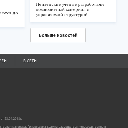
Пензенские ученые разработали
композитный материал с
аются до
управляемой структурой
Больше новостей
РЕИ
В СЕТИ
от 23.04.2018г.
имствован материал. Гиперссылка должна размещаться непосредственно в