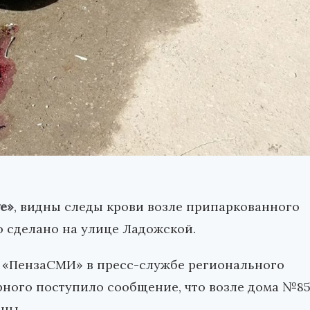
ve»
, видны следы крови возле припаркованного
о сделано на улице Ладожской.
 «ПензаСМИ» в пресс-службе регионального
урного поступило сообщение, что возле дома №8
ны.