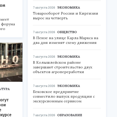
ком
7 августа 2026
ЭКОНОМИКА
Товарооборот России и Киргизии
вырос на четверть
меет
а форума
ого
7 августа 2026
ОБЩЕСТВО
В Пензе на улице Карла Маркса на
6».
два дня изменят схему движения
7 августа 2026
ЭКОНОМИКА
В Колышлейском районе
завершают строительство двух
объектов агропереработки
7 августа 2026
ЭКОНОМИКА
ЬТУРА
Бековское предприятие
совместило выпуск продукции с
огут
экскурсионным сервисом
вои
е
нкурсе
7 августа 2026
ОБРАЗОВАНИЕ