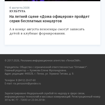
6 августа 2026
КУЛЬТУРА
На летней сцене «Дома офицеров» пройдет
серия бесплатных концертов
А в конце августа пензенцы смогут записать
детей в клубные формирования.
© 2017-2026, Рекламно-информационное агентство «ПензаСМИ».
Учредитель: Общество с ограниченной ответственностью "Оптимист".
Главный редактор — Куликова Елена Муллануровна.
Адрес редакции: 440028, г. Пенза, ул. Германа Титова, д. 9.
Телефон: 8 (8412) 20-07-60
E-mail: ria.penzasmi@yandex.ru
Зарегистрировано Федеральной службой по надзору в сфере связи,
информационных технологий и массовых коммуникаций. Регистрационный номер
ЭЛ № ФС 77 - 72693 от 23.04.2018г.