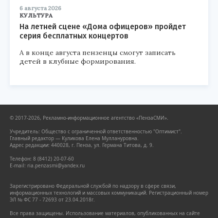
6 августа 2026
КУЛЬТУРА
На летней сцене «Дома офицеров» пройдет
серия бесплатных концертов
А в конце августа пензенцы смогут записать
детей в клубные формирования.
© 2017-2026, Рекламно-информационное агентство «ПензаСМИ».
Учредитель: Общество с ограниченной ответственностью "Оптимист".
Главный редактор — Куликова Елена Муллануровна.
Адрес редакции: 440028, г. Пенза, ул. Германа Титова, д. 9.
Телефон: 8 (8412) 20-07-60
E-mail: ria.penzasmi@yandex.ru
Зарегистрировано Федеральной службой по надзору в сфере связи,
информационных технологий и массовых коммуникаций. Регистрационный номер
ЭЛ № ФС 77 - 72693 от 23.04.2018г.
Все права защищены. Использование материалов, опубликованных на сайте