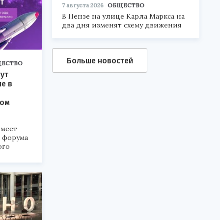
7 августа 2026
ОБЩЕСТВО
В Пензе на улице Карла Маркса на
два дня изменят схему движения
Больше новостей
ЕСТВО
ут
ие в
ком
меет
а форума
ого
6».