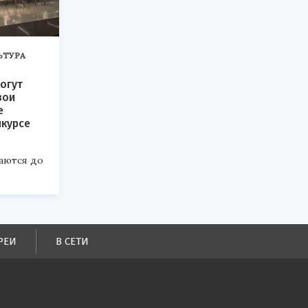
ЬТУРА
огут
вои
е
нкурсе
аются до
РЕИ
В СЕТИ