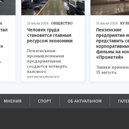
А
21 июля 2026
ОБЩЕСТВО
21 июля 2026
КУЛ
стал
Человек труда
Пензенские
становится главным
предприятия м
ресурсом экономики
представить с
р»
корпоративны
Пензенскими
фильмы на ко
промышленными
«Прометей»
предприятиями
.
создается четверть
Заявки приним
валового
15 августа.
регионального
продукта и
обеспечивается до
половины налоговых
поступлений в
МНЕНИЯ
СПОРТ
ОБ АКТУАЛЬНОМ
ГАЛЕ
бюджеты всех уровней.