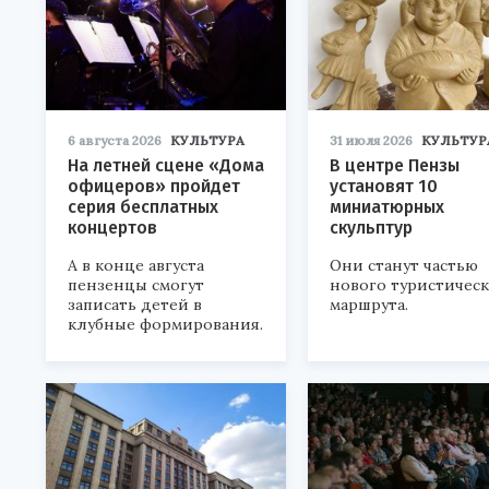
6 августа 2026
КУЛЬТУРА
31 июля 2026
КУЛЬТУР
На летней сцене «Дома
В центре Пензы
офицеров» пройдет
установят 10
серия бесплатных
миниатюрных
концертов
скульптур
А в конце августа
Они станут частью
пензенцы смогут
нового туристичес
записать детей в
маршрута.
клубные формирования.