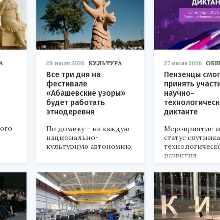
А
29 июля 2026
КУЛЬТУРА
27 июля 2026
ОБЩ
Все три дня на
Пензенцы смог
фестивале
принять участ
«Абашевские узоры»
научно-
будет работать
технологичес
этнодеревня
диктанте
кого
По домику – на каждую
Мероприятие и
национально-
статус спутник
культурную автономию.
технологическ
развития
«Технопром-202