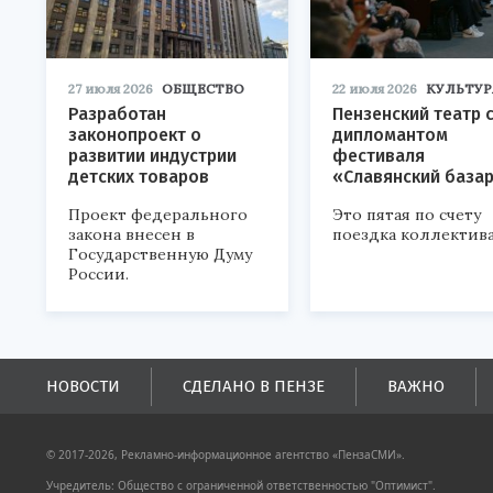
27 июля 2026
ОБЩЕСТВО
22 июля 2026
КУЛЬТУР
Разработан
Пензенский театр 
законопроект о
дипломантом
развитии индустрии
фестиваля
детских товаров
«Славянский база
Проект федерального
Это пятая по счету
закона внесен в
поездка коллектива
Государственную Думу
России.
НОВОСТИ
СДЕЛАНО В ПЕНЗЕ
ВАЖНО
© 2017-2026, Рекламно-информационное агентство «ПензаСМИ».
Учредитель: Общество с ограниченной ответственностью "Оптимист".