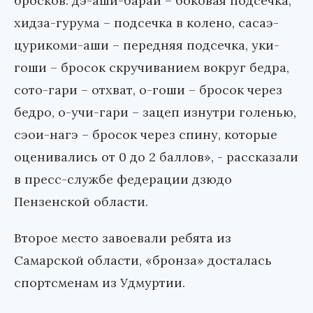
бросков: дэ-аши-барай – боковая подсечка,
хидза-гурума – подсечка в колено, сасаэ-
цурикоми-аши – передняя подсечка, уки-
гоши – бросок скручиванием вокруг бедра,
сото-гари – отхват, о-гоши – бросок через
бедро, о-учи-гари – зацеп изнутри голенью,
сэои-нагэ – бросок через спину, которые
оценивались от 0 до 2 баллов», - рассказали
в пресс-службе федерации дзюдо
Пензенской области.
Второе место завоевали ребята из
Самарской области, «бронза» досталась
спортсменам из Удмуртии.