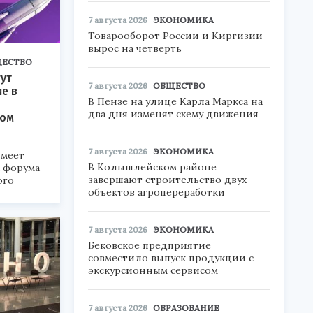
7 августа 2026
ЭКОНОМИКА
Товарооборот России и Киргизии
вырос на четверть
ЕСТВО
ут
7 августа 2026
ОБЩЕСТВО
ие в
В Пензе на улице Карла Маркса на
два дня изменят схему движения
ком
7 августа 2026
ЭКОНОМИКА
меет
В Колышлейском районе
а форума
завершают строительство двух
ого
объектов агропереработки
6».
7 августа 2026
ЭКОНОМИКА
Бековское предприятие
совместило выпуск продукции с
экскурсионным сервисом
7 августа 2026
ОБРАЗОВАНИЕ