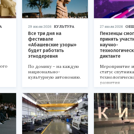
А
29 июля 2026
КУЛЬТУРА
27 июля 2026
ОБЩ
Все три дня на
Пензенцы смог
фестивале
принять участ
«Абашевские узоры»
научно-
будет работать
технологичес
этнодеревня
диктанте
кого
По домику – на каждую
Мероприятие и
национально-
статус спутник
культурную автономию.
технологическ
развития
«Технопром-202