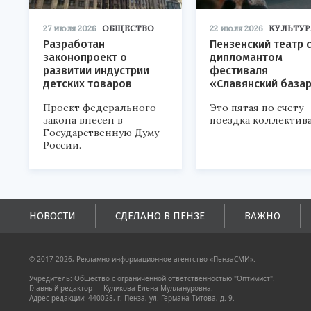
27 июля 2026
ОБЩЕСТВО
22 июля 2026
КУЛЬТУР
Разработан
Пензенский театр 
законопроект о
дипломантом
развитии индустрии
фестиваля
детских товаров
«Славянский база
Проект федерального
Это пятая по счету
закона внесен в
поездка коллектива
Государственную Думу
России.
НОВОСТИ
СДЕЛАНО В ПЕНЗЕ
ВАЖНО
© 2017-2026, Рекламно-информационное агентство «ПензаСМИ».
Учредитель: Общество с ограниченной ответственностью "Оптимист".
Главный редактор — Куликова Елена Муллануровна.
Адрес редакции: 440028, г. Пенза, ул. Германа Титова, д. 9.