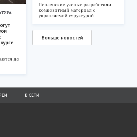
Пензенские ученые разработали
композитный материал с
ЬТУРА
управляемой структурой
огут
вои
е
Больше новостей
нкурсе
аются до
РЕИ
В СЕТИ