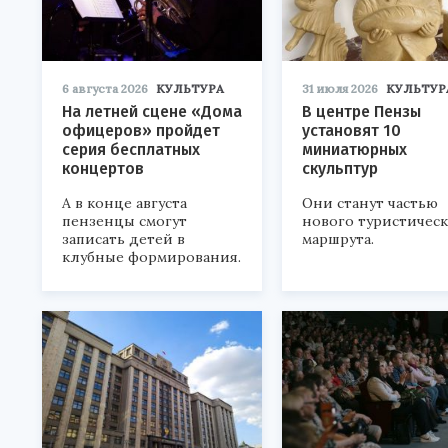
6 августа 2026
КУЛЬТУРА
31 июля 2026
КУЛЬТУР
На летней сцене «Дома
В центре Пензы
офицеров» пройдет
установят 10
серия бесплатных
миниатюрных
концертов
скульптур
А в конце августа
Они станут частью
пензенцы смогут
нового туристичес
записать детей в
маршрута.
клубные формирования.