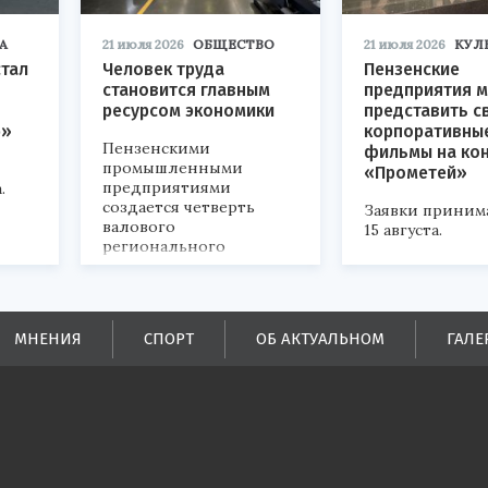
А
21 июля 2026
ОБЩЕСТВО
21 июля 2026
КУЛ
стал
Человек труда
Пензенские
становится главным
предприятия м
ресурсом экономики
представить с
р»
корпоративны
Пензенскими
фильмы на ко
промышленными
«Прометей»
предприятиями
.
создается четверть
Заявки приним
валового
15 августа.
регионального
продукта и
обеспечивается до
половины налоговых
поступлений в
МНЕНИЯ
СПОРТ
ОБ АКТУАЛЬНОМ
ГАЛЕ
бюджеты всех уровней.