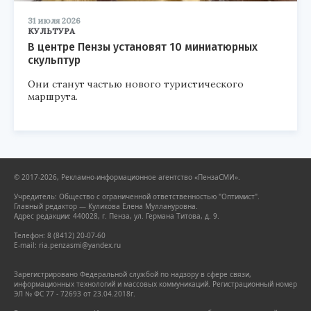
31 июля 2026
КУЛЬТУРА
В центре Пензы установят 10 миниатюрных
скульптур
Они станут частью нового туристического
маршрута.
© 2017-2026, Рекламно-информационное агентство «ПензаСМИ».
Учредитель: Общество с ограниченной ответственностью "Оптимист".
Главный редактор — Куликова Елена Муллануровна.
Адрес редакции: 440028, г. Пенза, ул. Германа Титова, д. 9.
Телефон: 8 (8412) 20-07-60
E-mail: ria.penzasmi@yandex.ru
Зарегистрировано Федеральной службой по надзору в сфере связи,
информационных технологий и массовых коммуникаций. Регистрационный номер
ЭЛ № ФС 77 - 72693 от 23.04.2018г.