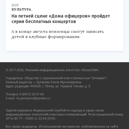
11:29
КУЛЬТУРА
На летней сцене «Дома офицеров» пройдет
серия бесплатных концертов
А в конце августа пензенцы смогут записать
детей в клубные формирования.
© 2017-2026, Рекламно-информационное агентство «ПензаСМИ».
Учредитель: Общество с ограниченной ответственностью "Оптимист".
Главный редактор — Куликова Елена Муллануровна.
Адрес редакции: 440028, г. Пенза, ул. Германа Титова, д. 9.
Телефон: 8 (8412) 20-07-60
E-mail: ria.penzasmi@yandex.ru
Зарегистрировано Федеральной службой по надзору в сфере связи,
информационных технологий и массовых коммуникаций. Регистрационный номер
ЭЛ № ФС 77 - 72693 от 23.04.2018г.
Все права защищены. Использование материалов, опубликованных на сайте